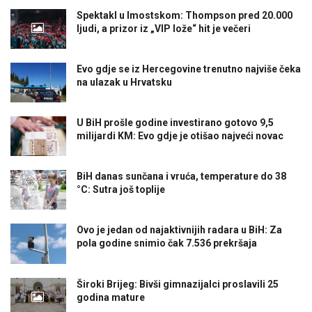
Spektakl u Imostskom: Thompson pred 20.000
ljudi, a prizor iz „VIP lože“ hit je večeri
Evo gdje se iz Hercegovine trenutno najviše čeka
na ulazak u Hrvatsku
U BiH prošle godine investirano gotovo 9,5
milijardi KM: Evo gdje je otišao najveći novac
BiH danas sunčana i vruća, temperature do 38
°C: Sutra još toplije
Ovo je jedan od najaktivnijih radara u BiH: Za
pola godine snimio čak 7.536 prekršaja
Široki Brijeg: Bivši gimnazijalci proslavili 25
godina mature