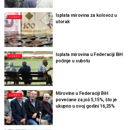
Isplata mirovina za kolovoz u
VIJESTI
utorak
Isplata mirovina u Federaciji BiH
VIJESTI
počinje u subotu
Mirovine u Federaciji BiH
VIJESTI
povećane za još 5,15%, što je
ukupno u ovoj godini 16,25%