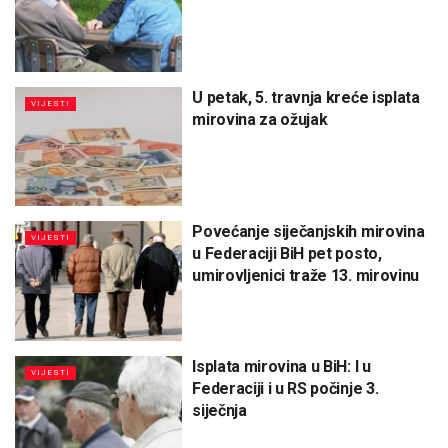
U petak, 5. travnja kreće isplata
VIJESTI
mirovina za ožujak
Povećanje siječanjskih mirovina
VIJESTI
u Federaciji BiH pet posto,
umirovljenici traže 13. mirovinu
Isplata mirovina u BiH: I u
VIJESTI
Federaciji i u RS počinje 3.
siječnja