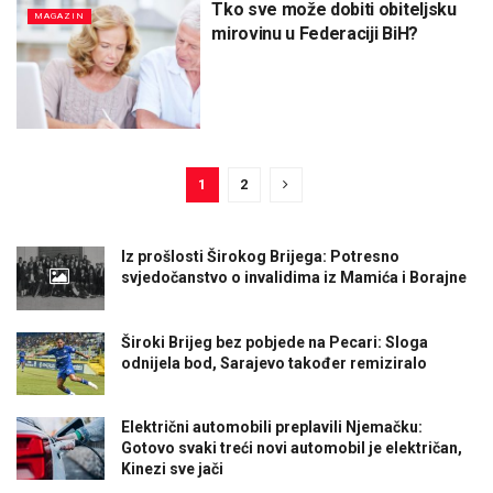
Tko sve može dobiti obiteljsku
MAGAZIN
mirovinu u Federaciji BiH?
1
2
Iz prošlosti Širokog Brijega: Potresno
svjedočanstvo o invalidima iz Mamića i Borajne
Široki Brijeg bez pobjede na Pecari: Sloga
odnijela bod, Sarajevo također remiziralo
Električni automobili preplavili Njemačku:
Gotovo svaki treći novi automobil je električan,
Kinezi sve jači