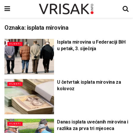
Oznaka:
isplata mirovina
Isplata mirovina u Federaciji BiH
VIJESTI
u petak, 3. siječnja
U četvrtak isplata mirovina za
VIJESTI
kolovoz
Danas isplata uvećanih mirovina i
VIJESTI
razlika za prva tri mjeseca