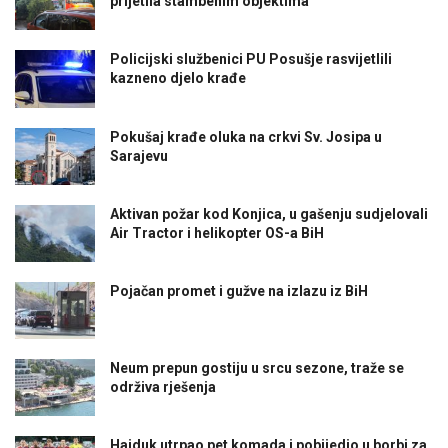
prijetila stambenim objektima
Policijski službenici PU Posušje rasvijetlili
kazneno djelo krađe
Pokušaj krađe oluka na crkvi Sv. Josipa u
Sarajevu
Aktivan požar kod Konjica, u gašenju sudjelovali
Air Tractor i helikopter OS-a BiH
Pojačan promet i gužve na izlazu iz BiH
Neum prepun gostiju u srcu sezone, traže se
održiva rješenja
Hajduk utrpao pet komada i pobijedio u borbi za