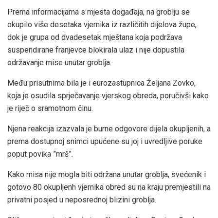
Prema informacijama s mjesta događaja, na groblju se
okupilo više desetaka vjernika iz različitih dijelova župe,
dok je grupa od dvadesetak mještana koja podržava
suspendirane franjevce blokirala ulaz i nije dopustila
održavanje mise unutar groblja.
Među prisutnima bila je i eurozastupnica Željana Zovko,
koja je osudila sprječavanje vjerskog obreda, poručivši kako
je riječ o sramotnom činu.
Njena reakcija izazvala je burne odgovore dijela okupljenih, a
prema dostupnoj snimci upućene su joj i uvredljive poruke
poput povika ”mrš”.
Kako misa nije mogla biti održana unutar groblja, svećenik i
gotovo 80 okupljenh vjernika obred su na kraju premjestili na
privatni posjed u neposrednoj blizini groblja.