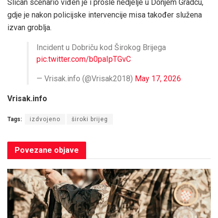
Sličan scenario viđen je i prošle nedjelje u Donjem Gradcu,
gdje je nakon policijske intervencije misa također služena
izvan groblja.
Incident u Dobriču kod Širokog Brijega
pic.twitter.com/b0paIpTGvC
— Vrisak.info (@Vrisak2018)
May 17, 2026
Vrisak.info
Tags:
izdvojeno
široki brijeg
Povezane
objave