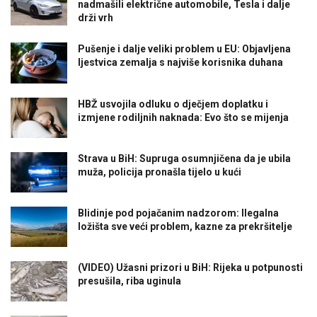
nadmašili električne automobile, Tesla i dalje
drži vrh
Pušenje i dalje veliki problem u EU: Objavljena
ljestvica zemalja s najviše korisnika duhana
HBŽ usvojila odluku o dječjem doplatku i
izmjene rodiljnih naknada: Evo što se mijenja
Strava u BiH: Supruga osumnjičena da je ubila
muža, policija pronašla tijelo u kući
Blidinje pod pojačanim nadzorom: Ilegalna
ložišta sve veći problem, kazne za prekršitelje
(VIDEO) Užasni prizori u BiH: Rijeka u potpunosti
presušila, riba uginula