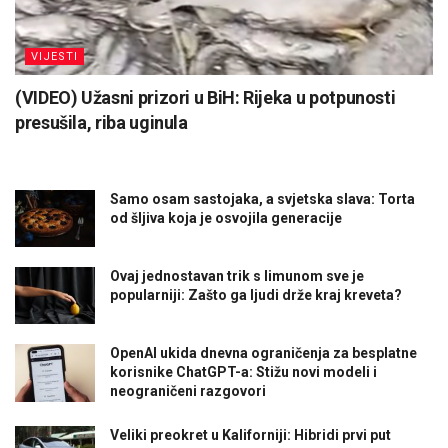
VIJESTI
(VIDEO) Užasni prizori u BiH: Rijeka u potpunosti
presušila, riba uginula
Samo osam sastojaka, a svjetska slava: Torta
od šljiva koja je osvojila generacije
Ovaj jednostavan trik s limunom sve je
popularniji: Zašto ga ljudi drže kraj kreveta?
OpenAI ukida dnevna ograničenja za besplatne
korisnike ChatGPT-a: Stižu novi modeli i
neograničeni razgovori
Veliki preokret u Kaliforniji: Hibridi prvi put