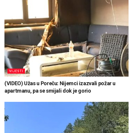
VIJESTI
(VIDEO) Užas u Poreču: Nijemci izazvali požar u
apartmanu, pa se smijali dok je gorio