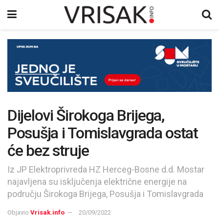
Dijelovi Širokoga Brijega,
Posušja i Tomislavgrada ostat
će bez struje
Iz JP Elektroprivreda HZ Herceg-Bosne d.d. Mostar
najavljena su isključenja električne energije na
području Širokoga Brijega, Posušja i Tomislavgrada
Objavio
Vrisak.info
20/09/2022