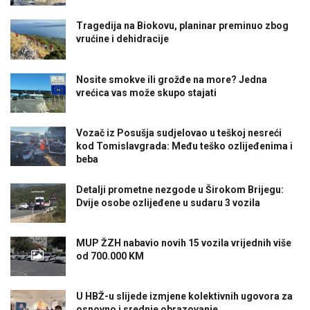
Tragedija na Biokovu, planinar preminuo zbog
vrućine i dehidracije
Nosite smokve ili grožđe na more? Jedna
vrećica vas može skupo stajati
Vozač iz Posušja sudjelovao u teškoj nesreći
kod Tomislavgrada: Među teško ozlijeđenima i
beba
Detalji prometne nezgode u Širokom Brijegu:
Dvije osobe ozlijeđene u sudaru 3 vozila
MUP ŽZH nabavio novih 15 vozila vrijednih više
od 700.000 KM
U HBŽ-u slijede izmjene kolektivnih ugovora za
osnovno i srednje obrazovanje