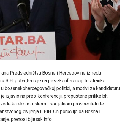
 člana Predsjedništva Bosne i Hercegovine iz reda
u BiH, potvrđeno je na pres-konferenciji te stranke
n u bosanskohercegovačkoj politici, a motivi za kandidaturu
 je izjavio na pres-konferenciji, propuštene prilike bh.
vede ka ekonomskom i socijalnom prosperitetu te
nstvenog življenja u BiH. On poručuje da Bosna i
anje, prenosi bljesak.info.