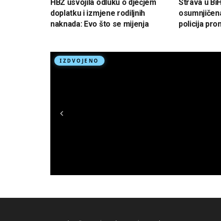
HBŽ usvojila odluku o dječjem
Strava u Bi
doplatku i izmjene rodiljnih
osumnjičena
naknada: Evo što se mijenja
policija pron