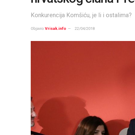
Konkurencija Komšiću, je li i ostalima?
Objavio
Vrisak.info
22/04/2018