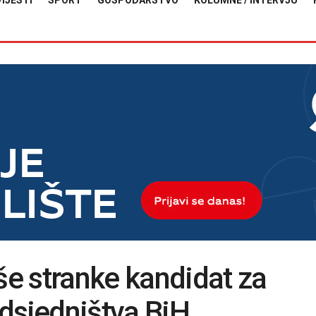
VIJESTI
SPORT
GOSPODARSTVO
KOLUMNE / INTERVJU
še stranke kandidat za
dsjedništva BiH