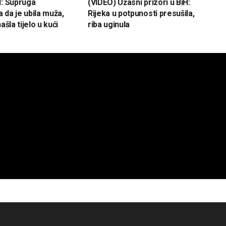
H: Supruga
(VIDEO) Užasni prizori u BiH:
 da je ubila muža,
Rijeka u potpunosti presušila,
ašla tijelo u kući
riba uginula