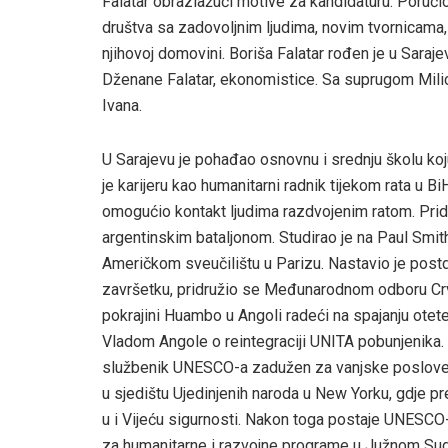
Falatar obrazlažući motive za kandidaturu. Poručio 
društva sa zadovoljnim ljudima, novim tvornicama
njihovoj domovini. Boriša Falatar rođen je u Sarajevu
Dženane Falatar, ekonomistice. Sa suprugom Milic
Ivana.
U Sarajevu je pohađao osnovnu i srednju školu koj
je karijeru kao humanitarni radnik tijekom rata u B
omogućio kontakt ljudima razdvojenim ratom. Pri
argentinskim bataljonom. Studirao je na Paul Smi
Američkom sveučilištu u Parizu. Nastavio je post
završetku, pridružio se Međunarodnom odboru Crve
pokrajini Huambo u Angoli radeći na spajanju otet
Vladom Angole o reintegraciji UNITA pobunjenika.
službenik UNESCO-a zadužen za vanjske poslove 
u sjedištu Ujedinjenih naroda u New Yorku, gdje 
u i Vijeću sigurnosti. Nakon toga postaje UNESCO
za humanitarne i razvojne programe u Južnom Sudanu, 