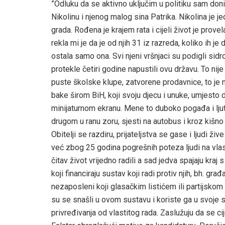
”Odluku da se aktivno uključim u politiku sam do
Nikolinu i njenog malog sina Patrika. Nikolina je je
grada. Rođena je krajem rata i cijeli život je prov
rekla mi je da je od njih 31 iz razreda, koliko ih je
ostala samo ona. Svi njeni vršnjaci su podigli sidr
protekle četiri godine napustili ovu državu. To nije s
puste školske klupe, zatvorene prodavnice, to je ma
bake širom BiH, koji svoju djecu i unuke, umjesto d
minijaturnom ekranu. Mene to duboko pogađa i ljut
drugom u ranu zoru, sjesti na autobus i kroz kišno
Obitelji se razdiru, prijateljstva se gase i ljudi ži
već zbog 25 godina pogrešnih poteza ljudi na vlast
čitav život vrijedno radili a sad jedva spajaju kraj 
koji financiraju sustav koji radi protiv njih, bh. gr
nezaposleni koji glasačkim listićem ili partijskom 
su se snašli u ovom sustavu i koriste ga u svoje sv
privređivanja od vlastitog rada. Zaslužuju da se c