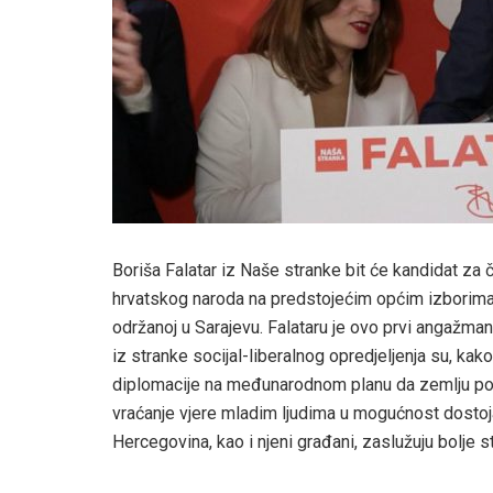
Boriša Falatar iz Naše stranke bit će kandidat za
hrvatskog naroda na predstojećim općim izborima 
održanoj u Sarajevu. Falataru je ovo prvi angažma
iz stranke socijal-liberalnog opredjeljenja su, kako
diplomacije na međunarodnom planu da zemlju po
vraćanje vjere mladim ljudima u mogućnost dostoja
Hercegovina, kao i njeni građani, zaslužuju bolje st