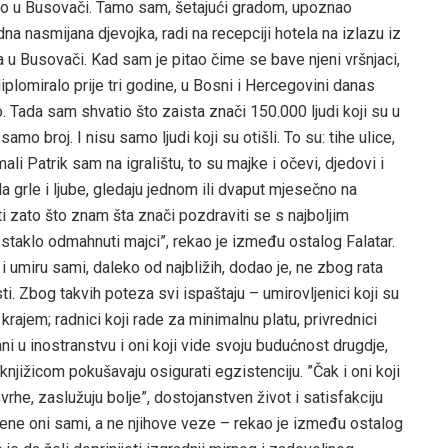
nio u Busovači. Tamo sam, šetajući gradom, upoznao
dna nasmijana djevojka, radi na recepciji hotela na izlazu iz
ela u Busovači. Kad sam je pitao čime se bave njeni vršnjaci,
 diplomiralo prije tri godine, u Bosni i Hercegovini danas
o. Tada sam shvatio što zaista znači 150.000 ljudi koji su u
amo broj. I nisu samo ljudi koji su otišli. To su: tihe ulice,
li Patrik sam na igralištu, to su majke i očevi, djedovi i
a grle i ljube, gledaju jednom ili dvaput mjesečno na
i zato što znam šta znači pozdraviti se s najboljim
 staklo odmahnuti majci”, rekao je između ostalog Falatar.
ve i umiru sami, daleko od najbližih, dodao je, ne zbog rata
i. Zbog takvih poteza svi ispaštaju – umirovljenici koji su
s krajem; radnici koji rade za minimalnu platu, privrednici
ađani u inostranstvu i oni koji vide svoju budućnost drugdje,
knjižicom pokušavaju osigurati egzistenciju. ”Čak i oni koji
rhe, zaslužuju bolje”, dostojanstven život i satisfakciju
ijene oni sami, a ne njihove veze – rekao je između ostalog