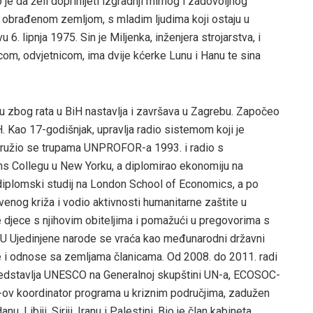
je da želi doprinijeti izgradnji mirnog i zadovoljnog
, obrađenom zemljom, s mladim ljudima koji ostaju u
 6. lipnja 1975. Sin je Miljenka, inženjera strojarstva, i
om, odvjetnicom, ima dvije kćerke Lunu i Hanu te sina
u zbog rata u BiH nastavlja i završava u Zagrebu. Započeo
iH. Kao 17-godišnjak, upravlja radio sistemom koji je
družio se trupama UNPROFOR-a 1993. i radio s
ths Collegu u New Yorku, a diplomirao ekonomiju na
diplomski studij na London School of Economics, a po
nog križa i vodio aktivnosti humanitarne zaštite u
e djece s njihovim obiteljima i pomažući u pregovorima s
 U Ujedinjene narode se vraća kao međunarodni državni
i odnose sa zemljama članicama. Od 2008. do 2011. radi
predstavlja UNESCO na Generalnoj skupštini UN-a, ECOSOC-
-ov koordinator programa u kriznim područjima, zadužen
Libiji, Siriji, Iranu i Palestini. Bio je član kabineta