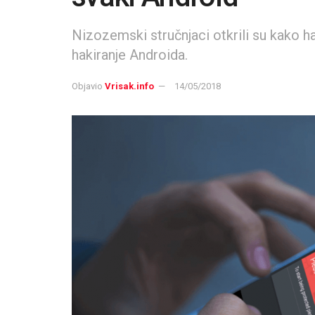
Nizozemski stručnjaci otkrili su kako 
hakiranje Androida.
Objavio
Vrisak.info
14/05/2018