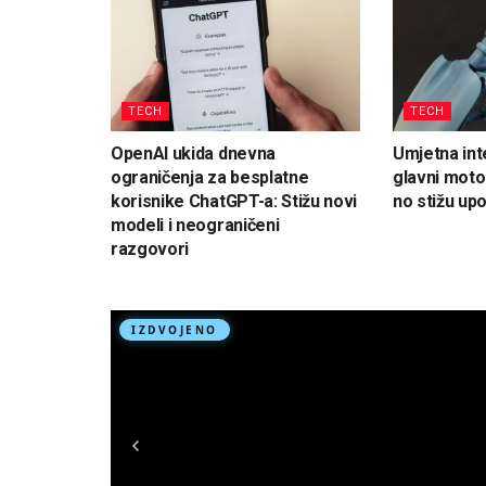
TECH
TECH
OpenAI ukida dnevna
Umjetna int
ograničenja za besplatne
glavni moto
korisnike ChatGPT-a: Stižu novi
no stižu up
modeli i neograničeni
razgovori