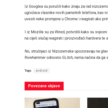
Iz Googlea su poručili kako znaju za rad nizozemsk
ugrožava vlasnike novih pametnih telefona, kao ni 
uvesti neke promjene u Chrome i reagirati ako prim
I iz Mozille su za Wired, potvrdili kako su svjesni 
na cijeli slučaj reagirati i proizvođači hardvera te s
No, stručnjaci iz Nizozemske upozoravaju na glav
Rowhammer odnosno GLitch, nema načina da ga se
Tags:
android
Povezane
objave