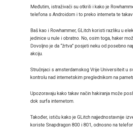
Međutim, istraživači su otkrili i kako je Rowhamm
telefona s Androidom i to preko interneta te takav
Baš kao i Rowhammer, GLitch koristi razliku u el
jedinice u nule i obratno. No, osim toga, haker mo
Dovoljno je da “žrtva” posjeti neku od posebno nap
akciju.
Stručnjaci s amsterdamskog Vrije Universiteit u 
kontrolu nad internetskim preglednikom na pametn
Upozoravaju kako takav način hakiranja može posluži
dok surfa internetom.
Također, ističu kako je GLitch najjednostavnije iz
koriste Snapdragon 800 i 801, odnosno na telefo