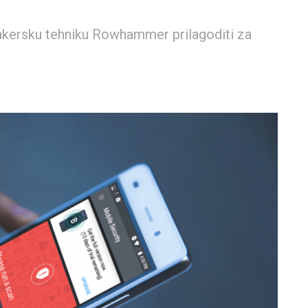
hakersku tehniku Rowhammer prilagoditi za