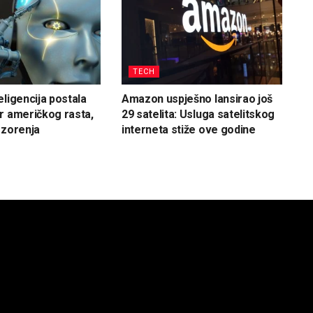
TECH
eligencija postala
Amazon uspješno lansirao još
r američkog rasta,
29 satelita: Usluga satelitskog
ozorenja
interneta stiže ove godine