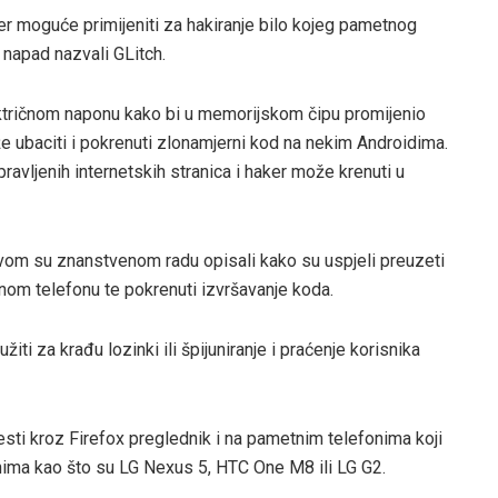
er moguće primijeniti za hakiranje bilo kojeg pametnog
 napad nazvali GLitch.
ektričnom naponu kako bi u memorijskom čipu promijenio
že ubaciti i pokrenuti zlonamjerni kod na nekim Androidima.
ravljenih internetskih stranica i haker može krenuti u
svom su znanstvenom radu opisali kako su uspjeli preuzeti
om telefonu te pokrenuti izvršavanje koda.
ti za krađu lozinki ili špijuniranje i praćenje korisnika
vesti kroz Firefox preglednik i na pametnim telefonima koji
nima kao što su LG Nexus 5, HTC One M8 ili LG G2.