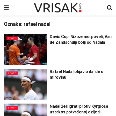
Oznaka:
rafael nadal
Davis Cup: Nizozemci poveli, Van
SPORT
de Zandschulp bolji od Nadala
Rafael Nadal objavio da ide u
SPORT
mirovinu
Nadal želi igrati protiv Kyrgiosa
SPORT
usprkos potvrđenoj ozljedi