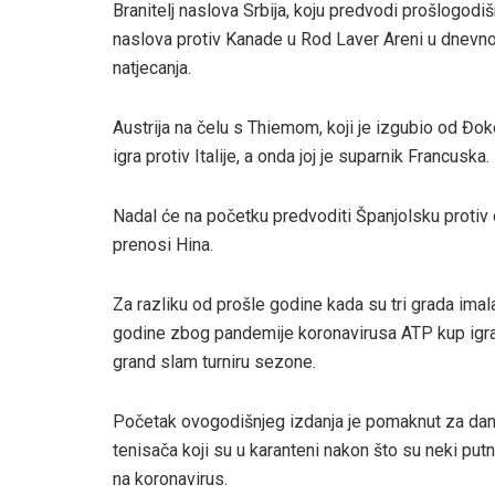
Branitelj naslova Srbija, koju predvodi prošlogodi
naslova protiv Kanade u Rod Laver Areni u dnevnom
natjecanja.
Austrija na čelu s Thiemom, koji je izgubio od Đok
igra protiv Italije, a onda joj je suparnik Francuska.
Nadal će na početku predvoditi Španjolsku protiv d
prenosi Hina.
Za razliku od prošle godine kada su tri grada ima
godine zbog pandemije koronavirusa ATP kup igra 
grand slam turniru sezone.
Početak ovogodišnjeg izdanja je pomaknut za dan
tenisača koji su u karanteni nakon što su neki putnici
na koronavirus.