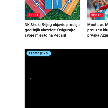
SPORT
SPORT
NK Široki Brijeg objavio prodaju
Mostarac M
godišnjih ulaznica: Osigurajte
preuzeo klu
svoje mjesto na Pecari!
prvaka Azij