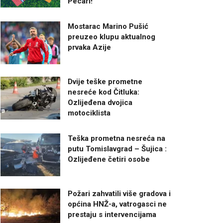
Pecari!
Mostarac Marino Pušić
preuzeo klupu aktualnog
prvaka Azije
Dvije teške prometne
nesreće kod Čitluka:
Ozlijeđena dvojica
motociklista
Teška prometna nesreća na
putu Tomislavgrad – Šujica :
Ozlijeđene četiri osobe
Požari zahvatili više gradova i
općina HNŽ-a, vatrogasci ne
prestaju s intervencijama