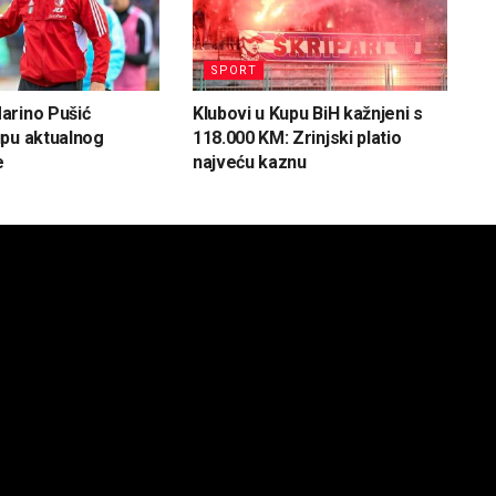
SPORT
arino Pušić
Klubovi u Kupu BiH kažnjeni s
pu aktualnog
118.000 KM: Zrinjski platio
e
najveću kaznu