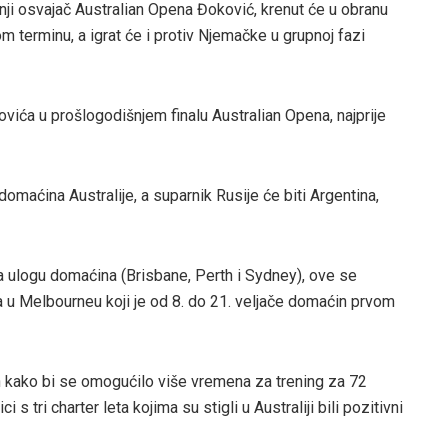
šnji osvajač Australian Opena Đoković, krenut će u obranu
 terminu, a igrat će i protiv Njemačke u grupnoj fazi
ovića u prošlogodišnjem finalu Australian Opena, najprije
omaćina Australije, a suparnik Rusije će biti Argentina,
la ulogu domaćina (Brisbane, Perth i Sydney), ove se
u Melbourneu koji je od 8. do 21. veljače domaćin prvom
 kako bi se omogućilo više vremena za trening za 72
 s tri charter leta kojima su stigli u Australiji bili pozitivni