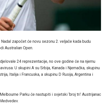
el Nadal započet će novu sezonu 2. veljače kada budu
odi Australian Open.
djelovale 24 reprezentacije, no ove godine će na njemu
avirusa. U skupini A su Srbija, Kanada i Njemačka, skupinu
rija, Italija i Francuska, a skupinu D Rusija, Argentina i
lbourne Parku će nastupiti i svjetski ‘broj tri’ Austrijanac
l Medvedev.