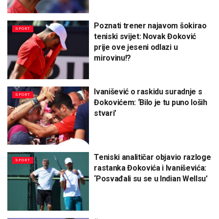
Poznati trener najavom šokirao
SPORT
teniski svijet: Novak Đoković
prije ove jeseni odlazi u
mirovinu!?
Ivanišević o raskidu suradnje s
SPORT
Đokovićem: ‘Bilo je tu puno loših
stvari’
Teniski analitičar objavio razloge
SPORT
rastanka Đokovića i Ivaniševića:
‘Posvađali su se u Indian Wellsu’