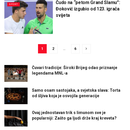
Čudo na “petom Grand Slamu”:
SPORT
Đoković izgubio od 123. igrača
svijeta
1
2
…
6
Čuvari tradicije: Široki Brijeg odao priznanje
legendama MNL-a
Samo osam sastojaka, a svjetska slava: Torta
od šljiva koja je osvojila generacije
Ovaj jednostavan trik s limunom sve je
popularniji: Zašto ga ljudi drže kraj kreveta?