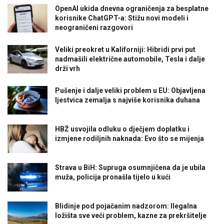
OpenAI ukida dnevna ograničenja za besplatne
korisnike ChatGPT-a: Stižu novi modeli i
neograničeni razgovori
Veliki preokret u Kaliforniji: Hibridi prvi put
nadmašili električne automobile, Tesla i dalje
drži vrh
Pušenje i dalje veliki problem u EU: Objavljena
ljestvica zemalja s najviše korisnika duhana
HBŽ usvojila odluku o dječjem doplatku i
izmjene rodiljnih naknada: Evo što se mijenja
Strava u BiH: Supruga osumnjičena da je ubila
muža, policija pronašla tijelo u kući
Blidinje pod pojačanim nadzorom: Ilegalna
ložišta sve veći problem, kazne za prekršitelje