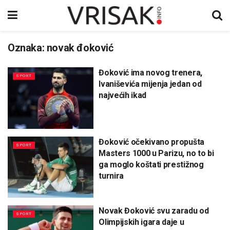
Oznaka:
novak đoković
Đoković ima novog trenera,
SPORT
Ivaniševića mijenja jedan od
najvećih ikad
Đoković očekivano propušta
SPORT
Masters 1000 u Parizu, no to bi
ga moglo koštati prestižnog
turnira
Novak Đoković svu zaradu od
SPORT
Olimpijskih igara daje u