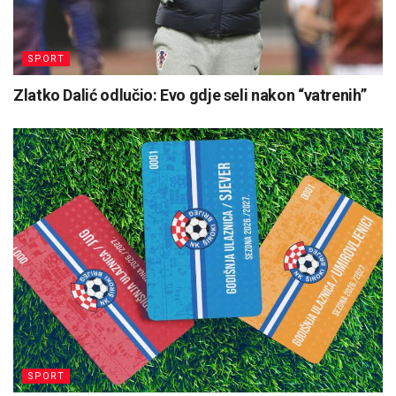
SPORT
Zlatko Dalić odlučio: Evo gdje seli nakon “vatrenih”
SPORT