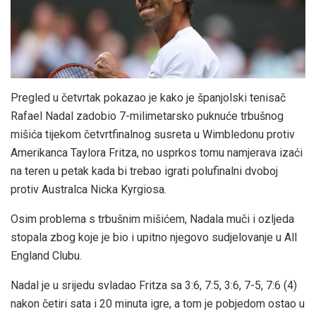
Pregled u četvrtak pokazao je kako je španjolski tenisač
Rafael Nadal zadobio 7-milimetarsko puknuće trbušnog
mišića tijekom četvrtfinalnog susreta u Wimbledonu protiv
Amerikanca Taylora Fritza, no usprkos tomu namjerava izaći
na teren u petak kada bi trebao igrati polufinalni dvoboj
protiv Australca Nicka Kyrgiosa.
Osim problema s trbušnim mišićem, Nadala muči i ozljeda
stopala zbog koje je bio i upitno njegovo sudjelovanje u All
England Clubu.
Nadal je u srijedu svladao Fritza sa 3:6, 7:5, 3:6, 7-5, 7:6 (4)
nakon četiri sata i 20 minuta igre, a tom je pobjedom ostao u