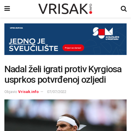
Nadal želi igrati protiv Kyrgiosa
usprkos potvrđenoj ozljedi
Objavio
Vrisak.info
07/07/2022