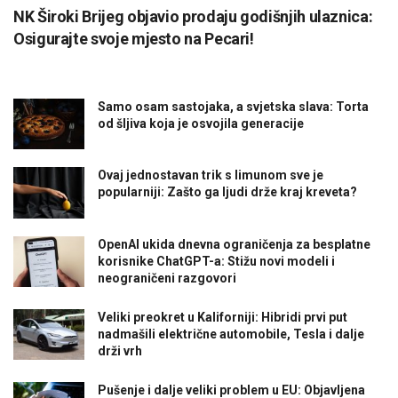
NK Široki Brijeg objavio prodaju godišnjih ulaznica:
Osigurajte svoje mjesto na Pecari!
Samo osam sastojaka, a svjetska slava: Torta
od šljiva koja je osvojila generacije
Ovaj jednostavan trik s limunom sve je
popularniji: Zašto ga ljudi drže kraj kreveta?
OpenAI ukida dnevna ograničenja za besplatne
korisnike ChatGPT-a: Stižu novi modeli i
neograničeni razgovori
Veliki preokret u Kaliforniji: Hibridi prvi put
nadmašili električne automobile, Tesla i dalje
drži vrh
Pušenje i dalje veliki problem u EU: Objavljena