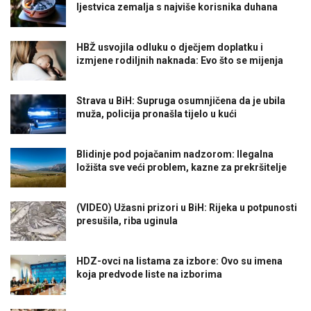
ljestvica zemalja s najviše korisnika duhana
HBŽ usvojila odluku o dječjem doplatku i
izmjene rodiljnih naknada: Evo što se mijenja
Strava u BiH: Supruga osumnjičena da je ubila
muža, policija pronašla tijelo u kući
Blidinje pod pojačanim nadzorom: Ilegalna
ložišta sve veći problem, kazne za prekršitelje
(VIDEO) Užasni prizori u BiH: Rijeka u potpunosti
presušila, riba uginula
HDZ-ovci na listama za izbore: Ovo su imena
koja predvode liste na izborima