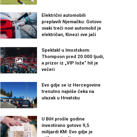
Električni automobili
preplavili Njemačku: Gotovo
svaki treći novi automobil je
električan, Kinezi sve jači
Spektakl u Imostskom:
Thompson pred 20.000 ljudi,
a prizor iz „VIP lože“ hit je
večeri
Evo gdje se iz Hercegovine
trenutno najviše čeka na
ulazak u Hrvatsku
U BiH prošle godine
investirano gotovo 9,5
milijardi KM: Evo gdje je