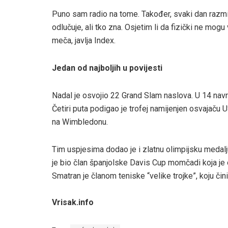
Puno sam radio na tome. Također, svaki dan razmiš
odlučuje, ali tko zna. Osjetim li da fizički ne mogu 
meča, javlja Index.
Jedan od najboljih u povijesti
Nadal je osvojio 22 Grand Slam naslova. U 14 navra
Četiri puta podigao je trofej namijenjen osvajaču U
na Wimbledonu.
Tim uspjesima dodao je i zlatnu olimpijsku medalj
je bio član španjolske Davis Cup momčadi koja je o
Smatran je članom teniske “velike trojke”, koju
Vrisak.info