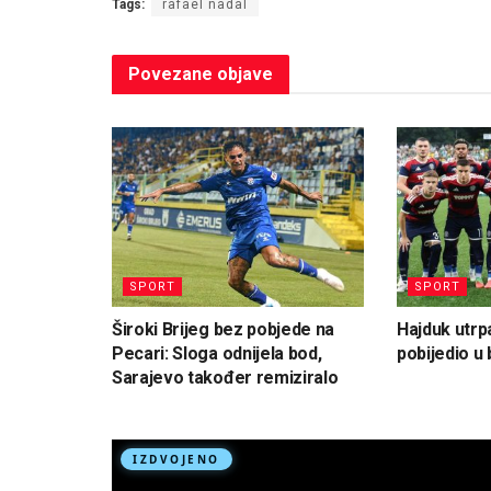
Tags:
rafael nadal
Povezane
objave
SPORT
SPORT
Široki Brijeg bez pobjede na
Hajduk utrp
Pecari: Sloga odnijela bod,
pobijedio u
Sarajevo također remiziralo