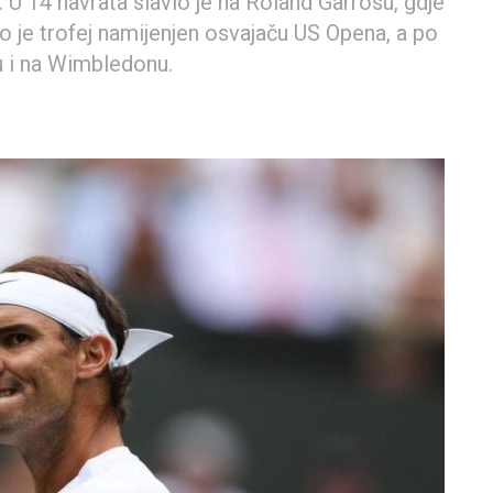
 U 14 navrata slavio je na Roland Garrosu, gdje
ao je trofej namijenjen osvajaču US Opena, a po
nu i na Wimbledonu.