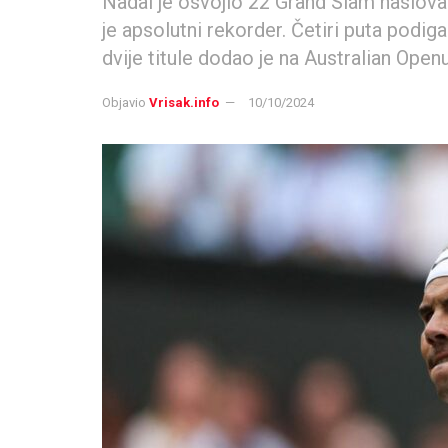
Nadal je osvojio 22 Grand Slam naslova.
je apsolutni rekorder. Četiri puta podig
dvije titule dodao je na Australian Ope
Objavio
Vrisak.info
10/10/2024