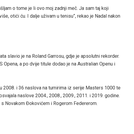
ljam o tome je li ovo moj zadnji meč. Ja sam taj koji
više, otići ću. I dalje uživam u tenisu”, rekao je Nadal nakon
ta slavio je na Roland Garrosu, gdje je apsolutni rekorder.
S Opena, a po dvije titule dodao je na Australian Openu i
u 2008. i 36 naslova na turnirima iz serije Masters 1000 te
svajala naslove 2004., 2008., 2009., 2011. i 2019. godine.
 čini s Novakom Đokovićem i Rogerom Federerom.