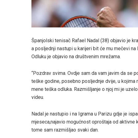
Španjolski tenisač Rafael Nadal (38) objavio je kra
a posljednji nastupi u karijeri bit će mu mečevi na
Odluku je objavio na društvenim mrežama.
“Pozdrav svima. Ovdje sam da vam javim da se pov
teške godine, posebno posljednje dvije, u kojima 
mene teška odluka. Razmišljanje o njoj mi je uzel
videu.
Nadal je nastupio i na Igrama u Parizu gdje je ispa
mjeseca,najavio mogućnost oproštaja od aktivne ka
tome sam razmišljao svaki dan.