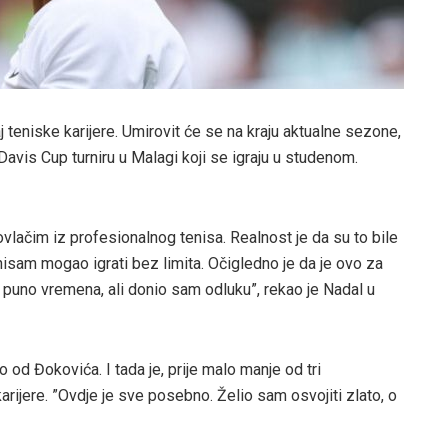
j teniske karijere. Umirovit će se na kraju aktualne sezone,
 Davis Cup turniru u Malagi koji se igraju u studenom.
lačim iz profesionalnog tenisa. Realnost je da su to bile
nisam mogao igrati bez limita. Očigledno je da je ovo za
o puno vremena, ali donio sam odluku”, rekao je Nadal u
o od Đokovića. I tada je, prije malo manje od tri
rijere. ”Ovdje je sve posebno. Želio sam osvojiti zlato, o