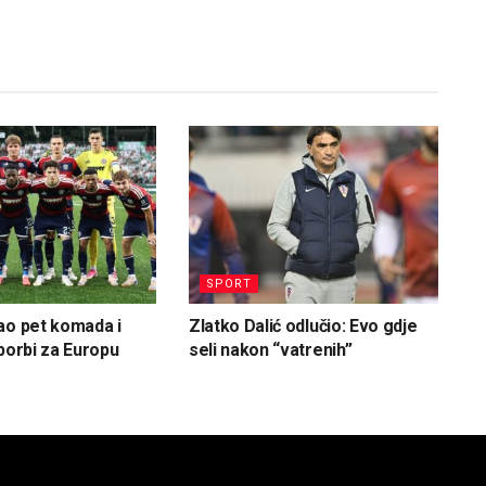
SPORT
ao pet komada i
Zlatko Dalić odlučio: Evo gdje
 borbi za Europu
seli nakon “vatrenih”