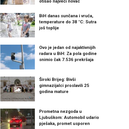
otišao najveći novac
BiH danas sunčana i vruća,
temperature do 38 °C: Sutra
još toplije
Ovo je jedan od najaktivnijih
radara u BiH: Za pola godine
snimio čak 7.536 prekršaja
Široki Brijeg: Bivši
gimnazijalci proslavili 25
godina mature
Prometna nezgoda u
Ljubuškom: Automobil udario
pješaka, promet usporen