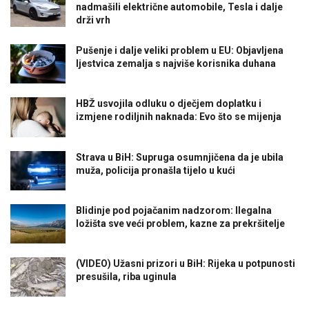
nadmašili električne automobile, Tesla i dalje
drži vrh
Pušenje i dalje veliki problem u EU: Objavljena
ljestvica zemalja s najviše korisnika duhana
HBŽ usvojila odluku o dječjem doplatku i
izmjene rodiljnih naknada: Evo što se mijenja
Strava u BiH: Supruga osumnjičena da je ubila
muža, policija pronašla tijelo u kući
Blidinje pod pojačanim nadzorom: Ilegalna
ložišta sve veći problem, kazne za prekršitelje
(VIDEO) Užasni prizori u BiH: Rijeka u potpunosti
presušila, riba uginula