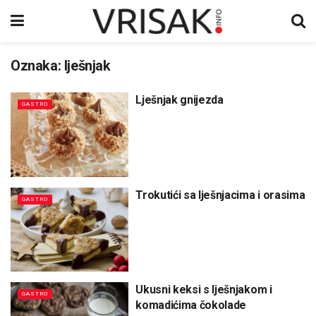
Oznaka:
lješnjak
Lješnjak gnijezda
GASTRO
Trokutići sa lješnjacima i orasima
GASTRO
Ukusni keksi s lješnjakom i
GASTRO
komadićima čokolade