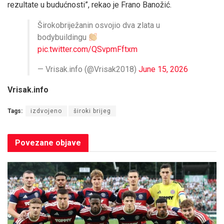
rezultate u budućnosti”, rekao je Frano Banožić.
Širokobriježanin osvojio dva zlata u
bodybuildingu
pic.twitter.com/QSvpmFftxm
— Vrisak.info (@Vrisak2018)
June 15, 2026
Vrisak.info
Tags:
izdvojeno
široki brijeg
Povezane
objave