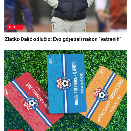
SPORT
Zlatko Dalić odlučio: Evo gdje seli nakon “vatrenih”