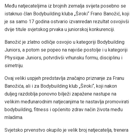
Među natjecateljima iz brojnih zemalja svijeta posebno se
istaknuo član Bodybuilding kluba „Široki“ Frano Banožić, koji
je sa samo 17 godina ostvario izvanredan rezultat osvojivši
dvije titule svjetskog prvaka u juniorskoj konkurenciji.
Banožić je zlatno odličje osvojio u kategoriji Bodybuilding
Juniors, a potom se popeo na najviše postolje i u kategoriji
Physique Juniors, potvrdivši vrhunsku formu, disciplinu i
simetriju.
Ovaj veliki uspjeh predstavlja značajno priznanje za Franu
Banožića, ali i za Bodybuilding klub „Široki“, koji nakon
duljeg razdoblja ponovno bilježi zapažene nastupe na
velikim međunarodnim natjecanjima te nastavlja promovirati
bodybuilding, fitness i općenito zdrav način života među
mladima.
Svjetsko prvenstvo okupilo je velik broj natjecatelja, trenera