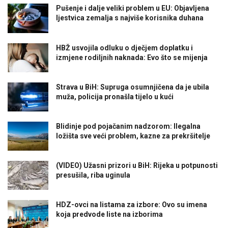
Pušenje i dalje veliki problem u EU: Objavljena
ljestvica zemalja s najviše korisnika duhana
HBŽ usvojila odluku o dječjem doplatku i
izmjene rodiljnih naknada: Evo što se mijenja
Strava u BiH: Supruga osumnjičena da je ubila
muža, policija pronašla tijelo u kući
Blidinje pod pojačanim nadzorom: Ilegalna
ložišta sve veći problem, kazne za prekršitelje
(VIDEO) Užasni prizori u BiH: Rijeka u potpunosti
presušila, riba uginula
HDZ-ovci na listama za izbore: Ovo su imena
koja predvode liste na izborima