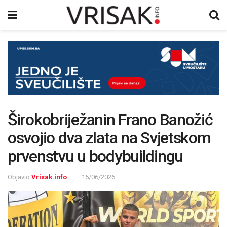
Širokobriježanin Frano Banožić
osvojio dva zlata na Svjetskom
prvenstvu u bodybuildingu
Objavio
Vrisak.info
15/06/2026