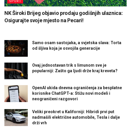
SPORT
NK Široki Brijeg objavio prodaju godišnjih ulaznica:
Osigurajte svoje mjesto na Pecari!
Samo osam sastojaka, a svjetska slava: Torta
od šljiva koja je osvojila generacije
Ovaj jednostavan trik s limunom sve je
popularniji: Zašto ga ljudi drže kraj kreveta?
OpenAI ukida dnevna ograničenja za besplatne
korisnike ChatGPT-a: Stižu novi modeli i
neograničeni razgovori
Veliki preokret u Kaliforniji: Hibridi prvi put
nadmašili električne automobile, Tesla i dalje
drži vrh