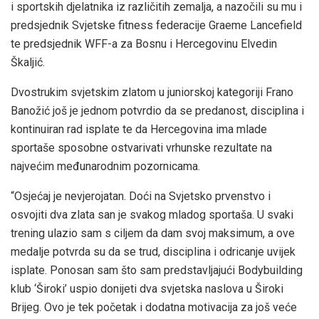
i sportskih djelatnika iz različitih zemalja, a nazočili su mu i
predsjednik Svjetske fitness federacije Graeme Lancefield
te predsjednik WFF-a za Bosnu i Hercegovinu Elvedin
Škaljić.
Dvostrukim svjetskim zlatom u juniorskoj kategoriji Frano
Banožić još je jednom potvrdio da se predanost, disciplina i
kontinuiran rad isplate te da Hercegovina ima mlade
sportaše sposobne ostvarivati vrhunske rezultate na
najvećim međunarodnim pozornicama.
“Osjećaj je nevjerojatan. Doći na Svjetsko prvenstvo i
osvojiti dva zlata san je svakog mladog sportaša. U svaki
trening ulazio sam s ciljem da dam svoj maksimum, a ove
medalje potvrda su da se trud, disciplina i odricanje uvijek
isplate. Ponosan sam što sam predstavljajući Bodybuilding
klub ‘Široki’ uspio donijeti dva svjetska naslova u Široki
Brijeg. Ovo je tek početak i dodatna motivacija za još veće