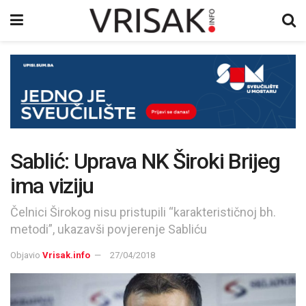
Sablić: Uprava NK Široki Brijeg
ima viziju
Čelnici Širokog nisu pristupili “karakterističnoj bh.
metodi”, ukazavši povjerenje Sabliću
Objavio
Vrisak.info
27/04/2018