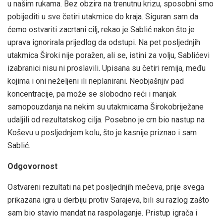
u našim rukama. Bez obzira na trenutnu krizu, sposobni smo
pobijediti u sve četiri utakmice do kraja. Siguran sam da
ćemo ostvariti zacrtani cilj, rekao je Sablić nakon što je
uprava ignorirala prijedlog da odstupi. Na pet posljednjih
utakmica Široki nije poražen, ali se, istini za volju, Sablićevi
izabranici nisu ni proslavili. Upisana su četiri remija, među
kojima i oni neželjeni ili neplanirani. Neobjašnjiv pad
koncentracije, pa može se slobodno reći i manjak
samopouzdanja na nekim su utakmicama Širokobriježane
udaljili od rezultatskog cilja. Posebno je crn bio nastup na
Koševu u posljednjem kolu, što je kasnije priznao i sam
Sablić.
Odgovornost
Ostvareni rezultati na pet posljednjih mečeva, prije svega
prikazana igra u derbiju protiv Sarajeva, bili su razlog zašto
sam bio stavio mandat na raspolaganje. Pristup igrača i