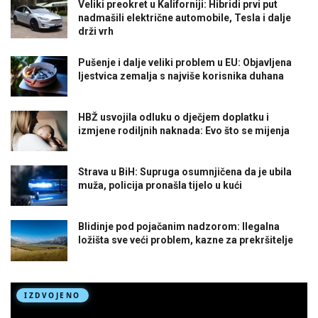
Veliki preokret u Kaliforniji: Hibridi prvi put
nadmašili električne automobile, Tesla i dalje
drži vrh
Pušenje i dalje veliki problem u EU: Objavljena
ljestvica zemalja s najviše korisnika duhana
HBŽ usvojila odluku o dječjem doplatku i
izmjene rodiljnih naknada: Evo što se mijenja
Strava u BiH: Supruga osumnjičena da je ubila
muža, policija pronašla tijelo u kući
Blidinje pod pojačanim nadzorom: Ilegalna
ložišta sve veći problem, kazne za prekršitelje