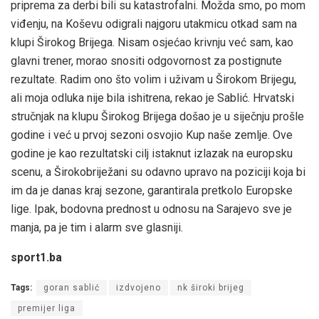
priprema za derbi bili su katastrofalni. Možda smo, po mom
viđenju, na Koševu odigrali najgoru utakmicu otkad sam na
klupi Širokog Brijega. Nisam osjećao krivnju već sam, kao
glavni trener, morao snositi odgovornost za postignute
rezultate. Radim ono što volim i uživam u Širokom Brijegu,
ali moja odluka nije bila ishitrena, rekao je Sablić. Hrvatski
stručnjak na klupu Širokog Brijega došao je u siječnju prošle
godine i već u prvoj sezoni osvojio Kup naše zemlje. Ove
godine je kao rezultatski cilj istaknut izlazak na europsku
scenu, a Širokobriježani su odavno upravo na poziciji koja bi
im da je danas kraj sezone, garantirala pretkolo Europske
lige. Ipak, bodovna prednost u odnosu na Sarajevo sve je
manja, pa je tim i alarm sve glasniji.
sport1.ba
Tags:
goran sablić
izdvojeno
nk široki brijeg
premijer liga