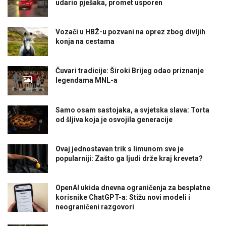
udario pješaka, promet usporen
Vozači u HBŽ-u pozvani na oprez zbog divljih
konja na cestama
Čuvari tradicije: Široki Brijeg odao priznanje
legendama MNL-a
Samo osam sastojaka, a svjetska slava: Torta
od šljiva koja je osvojila generacije
Ovaj jednostavan trik s limunom sve je
popularniji: Zašto ga ljudi drže kraj kreveta?
OpenAI ukida dnevna ograničenja za besplatne
korisnike ChatGPT-a: Stižu novi modeli i
neograničeni razgovori