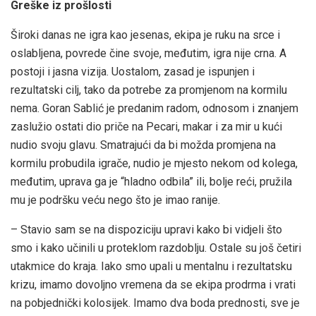
Greške iz prošlosti
Široki danas ne igra kao jesenas, ekipa je ruku na srce i
oslabljena, povrede čine svoje, međutim, igra nije crna. A
postoji i jasna vizija. Uostalom, zasad je ispunjen i
rezultatski cilj, tako da potrebe za promjenom na kormilu
nema. Goran Sablić je predanim radom, odnosom i znanjem
zaslužio ostati dio priče na Pecari, makar i za mir u kući
nudio svoju glavu. Smatrajući da bi možda promjena na
kormilu probudila igrače, nudio je mjesto nekom od kolega,
međutim, uprava ga je “hladno odbila” ili, bolje reći, pružila
mu je podršku veću nego što je imao ranije.
– Stavio sam se na dispoziciju upravi kako bi vidjeli što
smo i kako učinili u proteklom razdoblju. Ostale su još četiri
utakmice do kraja. Iako smo upali u mentalnu i rezultatsku
krizu, imamo dovoljno vremena da se ekipa prodrma i vrati
na pobjednički kolosijek. Imamo dva boda prednosti, sve je