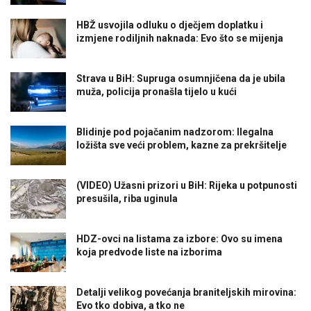
HBŽ usvojila odluku o dječjem doplatku i
izmjene rodiljnih naknada: Evo što se mijenja
Strava u BiH: Supruga osumnjičena da je ubila
muža, policija pronašla tijelo u kući
Blidinje pod pojačanim nadzorom: Ilegalna
ložišta sve veći problem, kazne za prekršitelje
(VIDEO) Užasni prizori u BiH: Rijeka u potpunosti
presušila, riba uginula
HDZ-ovci na listama za izbore: Ovo su imena
koja predvode liste na izborima
Detalji velikog povećanja braniteljskih mirovina:
Evo tko dobiva, a tko ne