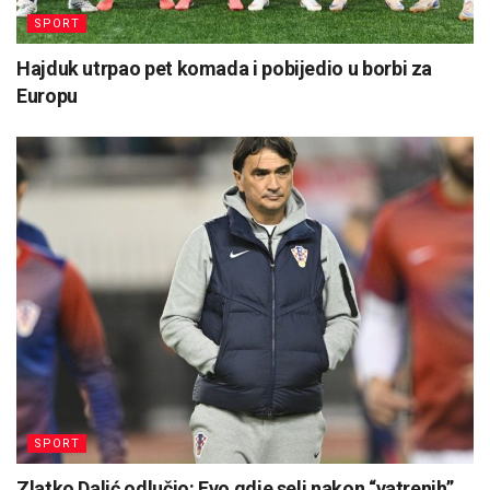
SPORT
Hajduk utrpao pet komada i pobijedio u borbi za
Europu
SPORT
Zlatko Dalić odlučio: Evo gdje seli nakon “vatrenih”