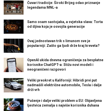
Čuvari tradicije: Široki Brijeg odao priznanje
legendama MNL-a
Samo osam sastojaka, a svjetska slava: Torta
od šljiva koja je osvojila generacije
Ovaj jednostavan trik s limunom sve je
popularniji: Zašto ga ljudi drže kraj kreveta?
OpenAI ukida dnevna ograničenja za besplatne
korisnike ChatGPT-a: Stižu novi modeli i
neograničeni razgovori
Veliki preokret u Kaliforniji: Hibridi prvi put
nadmašili električne automobile, Tesla i dalje
drži vrh
Pušenje i dalje veliki problem u EU: Objavljena
ljestvica zemalja s najviše korisnika duhana