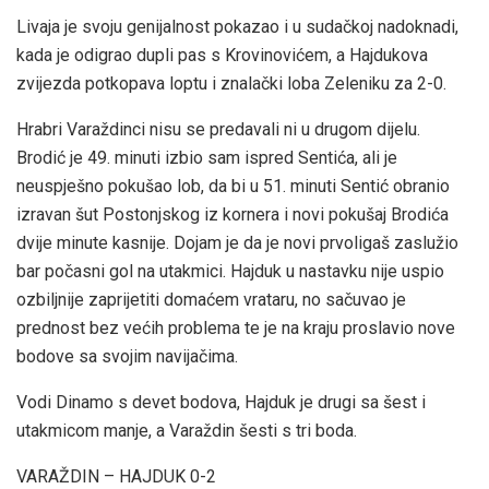
Livaja je svoju genijalnost pokazao i u sudačkoj nadoknadi,
kada je odigrao dupli pas s Krovinovićem, a Hajdukova
zvijezda potkopava loptu i znalački loba Zeleniku za 2-0.
Hrabri Varaždinci nisu se predavali ni u drugom dijelu.
Brodić je 49. minuti izbio sam ispred Sentića, ali je
neuspješno pokušao lob, da bi u 51. minuti Sentić obranio
izravan šut Postonjskog iz kornera i novi pokušaj Brodića
dvije minute kasnije. Dojam je da je novi prvoligaš zaslužio
bar počasni gol na utakmici. Hajduk u nastavku nije uspio
ozbiljnije zaprijetiti domaćem vrataru, no sačuvao je
prednost bez većih problema te je na kraju proslavio nove
bodove sa svojim navijačima.
Vodi Dinamo s devet bodova, Hajduk je drugi sa šest i
utakmicom manje, a Varaždin šesti s tri boda.
VARAŽDIN – HAJDUK 0-2