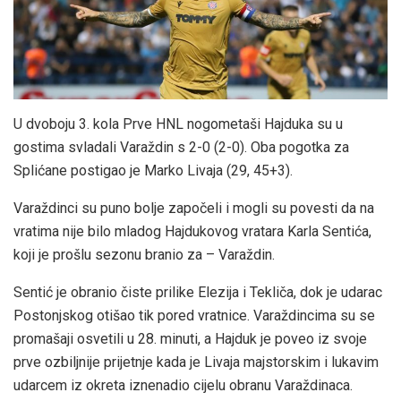
U dvoboju 3. kola Prve HNL nogometaši Hajduka su u
gostima svladali Varaždin s 2-0 (2-0). Oba pogotka za
Splićane postigao je Marko Livaja (29, 45+3).
Varaždinci su puno bolje započeli i mogli su povesti da na
vratima nije bilo mladog Hajdukovog vratara Karla Sentića,
koji je prošlu sezonu branio za – Varaždin.
Sentić je obranio čiste prilike Elezija i Tekliča, dok je udarac
Postonjskog otišao tik pored vratnice. Varaždincima su se
promašaji osvetili u 28. minuti, a Hajduk je poveo iz svoje
prve ozbiljnije prijetnje kada je Livaja majstorskim i lukavim
udarcem iz okreta iznenadio cijelu obranu Varaždinaca.