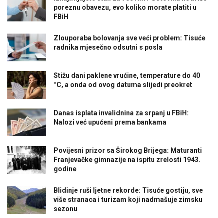
poreznu obavezu, evo koliko morate platiti u
FBiH
Zlouporaba bolovanja sve veći problem: Tisuće
radnika mjesečno odsutni s posla
Stižu dani paklene vrućine, temperature do 40
°C, a onda od ovog datuma slijedi preokret
Danas isplata invalidnina za srpanj u FBiH:
Nalozi već upućeni prema bankama
Povijesni prizor sa Širokog Brijega: Maturanti
Franjevačke gimnazije na ispitu zrelosti 1943.
godine
Blidinje ruši ljetne rekorde: Tisuće gostiju, sve
više stranaca i turizam koji nadmašuje zimsku
sezonu