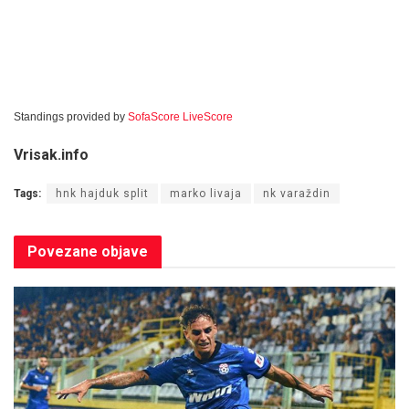
Standings provided by
SofaScore LiveScore
Vrisak.info
Tags:
hnk hajduk split
marko livaja
nk varaždin
Povezane
objave