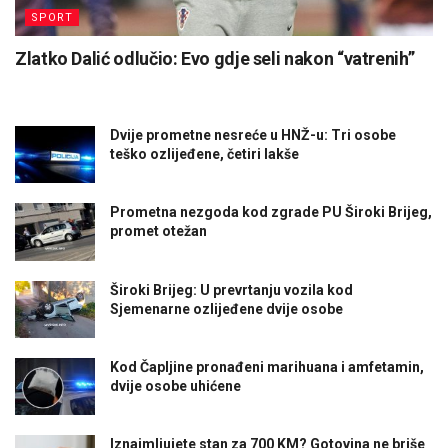
SPORT
Zlatko Dalić odlučio: Evo gdje seli nakon “vatrenih”
Dvije prometne nesreće u HNŽ-u: Tri osobe
teško ozlijeđene, četiri lakše
Prometna nezgoda kod zgrade PU Široki Brijeg,
promet otežan
Široki Brijeg: U prevrtanju vozila kod
Sjemenarne ozlijeđene dvije osobe
Kod Čapljine pronađeni marihuana i amfetamin,
dvije osobe uhićene
Iznajmljujete stan za 700 KM? Gotovina ne briše