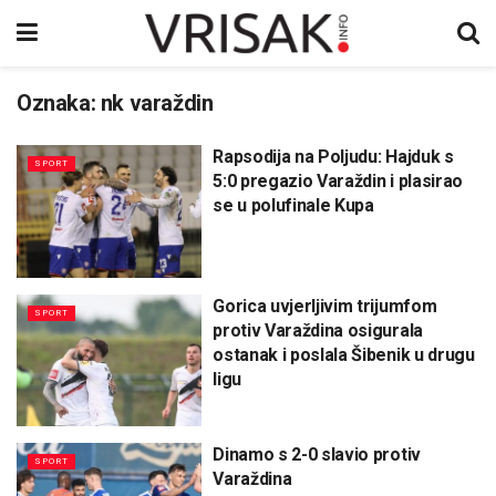
Oznaka:
nk varaždin
Rapsodija na Poljudu: Hajduk s
SPORT
5:0 pregazio Varaždin i plasirao
se u polufinale Kupa
Gorica uvjerljivim trijumfom
SPORT
protiv Varaždina osigurala
ostanak i poslala Šibenik u drugu
ligu
Dinamo s 2-0 slavio protiv
SPORT
Varaždina