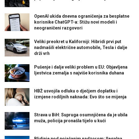
OpenAI ukida dnevna ograničenja za besplatne
korisnike ChatGPT-a: Stižu novi modeli i
neograničeni razgovori
Veliki preokret u Kaliforniji: Hibridi prvi put
nadmašili električne automobile, Tesla i dalje
drži vrh
Pušenje i dalje veliki problem u EU: Objavljena
ljestvica zemalja s najviše korisnika duhana
HBŽ usvojila odluku o dječjem doplatku i
izmjene rodiljnih naknada: Evo što se mijenja
Strava u BiH: Supruga osumnjičena da je ubila
muža, policija pronašla tijelo u kući
Blidinje pod pojačanim nadzorom: Ilegalna