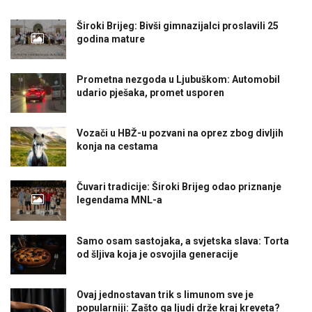
Široki Brijeg: Bivši gimnazijalci proslavili 25
godina mature
Prometna nezgoda u Ljubuškom: Automobil
udario pješaka, promet usporen
Vozači u HBŽ-u pozvani na oprez zbog divljih
konja na cestama
Čuvari tradicije: Široki Brijeg odao priznanje
legendama MNL-a
Samo osam sastojaka, a svjetska slava: Torta
od šljiva koja je osvojila generacije
Ovaj jednostavan trik s limunom sve je
popularniji: Zašto ga ljudi drže kraj kreveta?