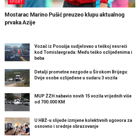
SPORT
Mostarac Marino Pušić preuzeo klupu aktualnog
prvaka Azije
Vozač iz Posušja sudjelovao u teškoj nesreći
kod Tomislavgrada: Među teško ozlijeđenima i
beba
Detalji prometne nezgode u Širokom Brijegu:
Dvije osobe ozlijeđene u sudaru 3 vozila
MUP ŽZH nabavio novih 15 vozila vrijednih više
od 700.000 KM
U HBŽ-u slijede izmjene kolektivnih ugovora za
osnovno i srednje obrazovanje