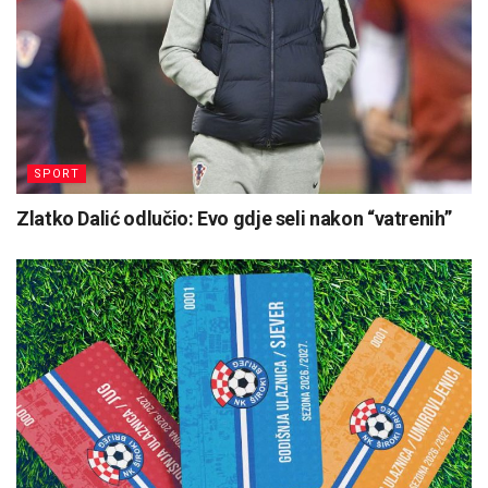
SPORT
Zlatko Dalić odlučio: Evo gdje seli nakon “vatrenih”