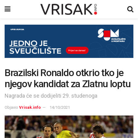
Brazilski Ronaldo otkrio tko je
njegov kandidat za Zlatnu loptu
Nagrada će se dodijeliti 29. studenoga
Objavio
Vrisak.info
14/10/2021