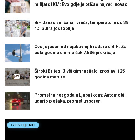
milijardi KM: Evo gdje je otišao najveći novac
BiH danas sunčana i vruća, temperature do 38
°C: Sutra još toplije
Ovo je jedan od najaktivnijih radara u BiH: Za
pola godine snimio čak 7.536 prekršaja
Široki Brijeg: Bivši gimnazijalci proslavili 25
godina mature
Prometna nezgoda u Ljubuškom: Automobil
udario pješaka, promet usporen