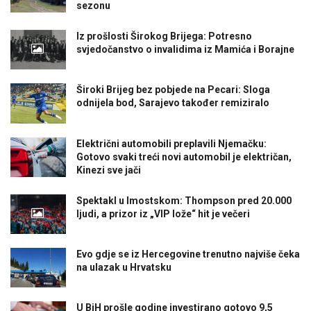
sezonu
Iz prošlosti Širokog Brijega: Potresno
svjedočanstvo o invalidima iz Mamića i Borajne
Široki Brijeg bez pobjede na Pecari: Sloga
odnijela bod, Sarajevo također remiziralo
Električni automobili preplavili Njemačku:
Gotovo svaki treći novi automobil je električan,
Kinezi sve jači
Spektakl u Imostskom: Thompson pred 20.000
ljudi, a prizor iz „VIP lože“ hit je večeri
Evo gdje se iz Hercegovine trenutno najviše čeka
na ulazak u Hrvatsku
U BiH prošle godine investirano gotovo 9,5