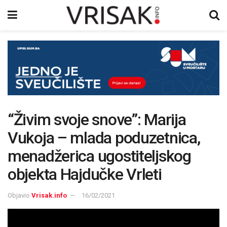
“Živim svoje snove”: Marija
Vukoja – mlada poduzetnica,
menadžerica ugostiteljskog
objekta Hajdučke Vrleti
Objavio
Vrisak.info
16/02/2021