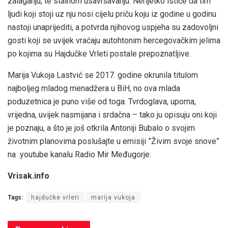
zalaganju, te stalnom usavršavanju. Nerijetko ističe da tim
ljudi koji stoji uz nju nosi cijelu priču koju iz godine u godinu
nastoji unaprijediti, a potvrda njihovog uspjeha su zadovoljni
gosti koji se uvijek vraćaju autohtonim hercegovačkim jelima
po kojima su Hajdučke Vrleti postale prepoznatljive.
Marija Vukoja Lastvić se 2017. godine okrunila titulom
najboljeg mladog menadžera u BiH, no ova mlada
poduzetnica je puno više od toga. Tvrdoglava, uporna,
vrijedna, uvijek nasmijana i srdačna – tako ju opisuju oni koji
je poznaju, a što je još otkrila Antoniji Bubalo o svojim
životnim planovima poslušajte u emisiji ”Živim svoje snove”
na youtube kanalu Radio Mir Međugorje.
Vrisak.info
Tags:
hajdučke vrleti
marija vukoja