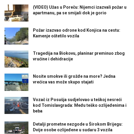
(VIDEO) Užas u Poreču: Nijemci izazvali požar u
apartmanu, pa se smijali dok je gorio
Požar izazvao odrone kod Konjica na cestu:
Kamenje oštetilo vozila
Tragedija na Biokovu, planinar preminuo zbog
vrućine i dehidracije
Nosite smokve ili grožđe na more? Jedna
vrećica vas može skupo stajati
Vozač iz Posušja sudjelovao u teškoj nesreći
kod Tomislavgrada: Među teško ozlijeđenima i
beba
Detalji prometne nezgode u Širokom Brijegu:
Dvije osobe ozlijeđene u sudaru 3 vozila