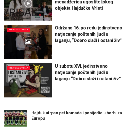
menadžerica ugostiteljskog
objekta Hajdučke Vrleti
Održano 16. po redu jedinstveno
HERCEGOVINA
natjecanje poštenih ljudi u
laganju, “Dobro slaži i ostani živ”
U subotu XVI. jedinstveno
HERCEGOVINA
natjecanje poštenih ljudi u
laganju “Dobro slaži i ostani živ”
Hajduk utrpao pet komada i pobijedio u borbi za
Europu