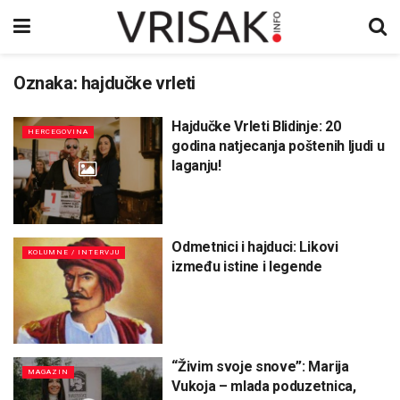
Oznaka:
hajdučke vrleti
Hajdučke Vrleti Blidinje: 20
HERCEGOVINA
godina natjecanja poštenih ljudi u
laganju!
Odmetnici i hajduci: Likovi
KOLUMNE / INTERVJU
između istine i legende
“Živim svoje snove”: Marija
MAGAZIN
Vukoja – mlada poduzetnica,