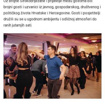
Uz brojne Širokobriježane i prijatelje među gostima bili
brojni gosti i uzvanici iz javnog, gospodarskog, društvenog i
političkog života Hrvatske i Hercegovine. Gosti i posjetitelji
družili su se u ugodnom ambijentu i odličnoj atmosferi do
ranih jutarnjih sati.