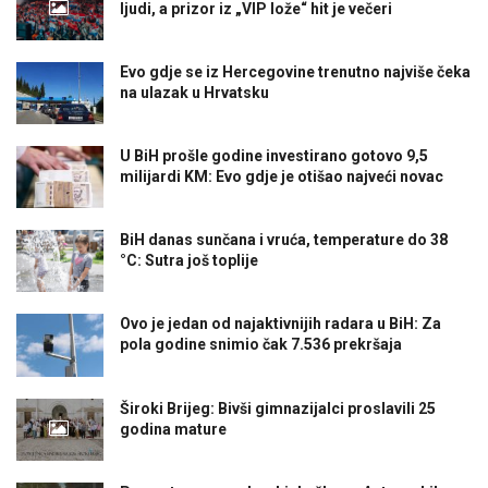
ljudi, a prizor iz „VIP lože“ hit je večeri
Evo gdje se iz Hercegovine trenutno najviše čeka
na ulazak u Hrvatsku
U BiH prošle godine investirano gotovo 9,5
milijardi KM: Evo gdje je otišao najveći novac
BiH danas sunčana i vruća, temperature do 38
°C: Sutra još toplije
Ovo je jedan od najaktivnijih radara u BiH: Za
pola godine snimio čak 7.536 prekršaja
Široki Brijeg: Bivši gimnazijalci proslavili 25
godina mature