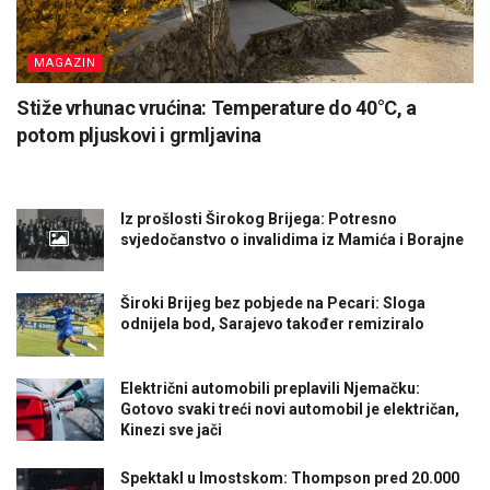
MAGAZIN
Stiže vrhunac vrućina: Temperature do 40°C, a
potom pljuskovi i grmljavina
Iz prošlosti Širokog Brijega: Potresno
svjedočanstvo o invalidima iz Mamića i Borajne
Široki Brijeg bez pobjede na Pecari: Sloga
odnijela bod, Sarajevo također remiziralo
Električni automobili preplavili Njemačku:
Gotovo svaki treći novi automobil je električan,
Kinezi sve jači
Spektakl u Imostskom: Thompson pred 20.000