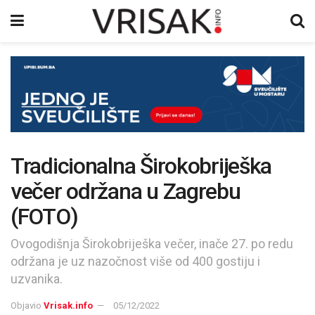
Tradicionalna Širokobriješka
večer održana u Zagrebu
(FOTO)
Ovogodišnja Širokobriješka večer, inače 27. po redu
održana je uz nazočnost više od 400 gostiju i
uzvanika.
Objavio
Vrisak.info
05/12/2022