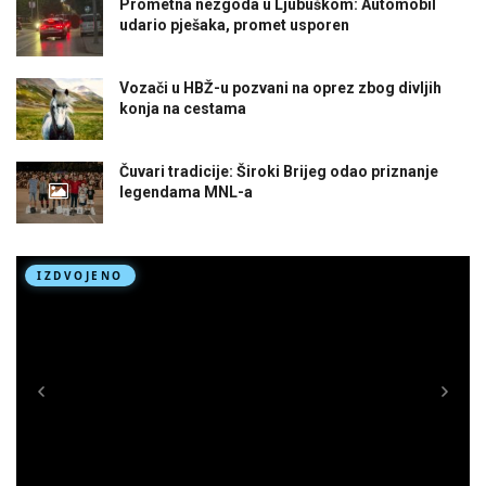
Prometna nezgoda u Ljubuškom: Automobil
udario pješaka, promet usporen
Vozači u HBŽ-u pozvani na oprez zbog divljih
konja na cestama
Čuvari tradicije: Široki Brijeg odao priznanje
legendama MNL-a