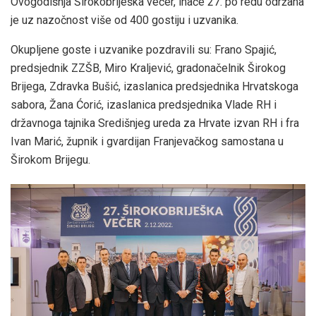
Ovogodišnja Širokobriješka večer, inače 27. po redu održana
je uz nazočnost više od 400 gostiju i uzvanika.
Okupljene goste i uzvanike pozdravili su: Frano Spajić,
predsjednik ZZŠB, Miro Kraljević, gradonačelnik Širokog
Brijega, Zdravka Bušić, izaslanica predsjednika Hrvatskoga
sabora, Žana Ćorić, izaslanica predsjednika Vlade RH i
državnoga tajnika Središnjeg ureda za Hrvate izvan RH i fra
Ivan Marić, župnik i gvardijan Franjevačkog samostana u
Širokom Brijegu.