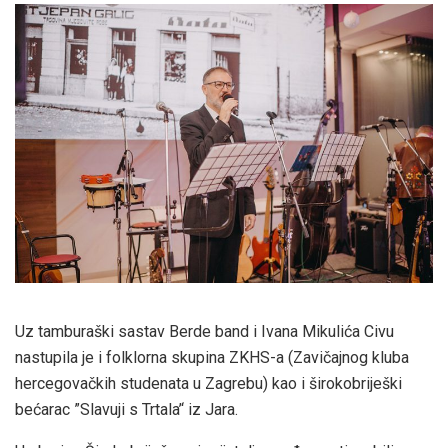
Uz tamburaški sastav Berde band i Ivana Mikulića Civu
nastupila je i folklorna skupina ZKHS-a (Zavičajnog kluba
hercegovačkih studenata u Zagrebu) kao i širokobriješki
bećarac ”Slavuji s Trtala’‘ iz Jara.