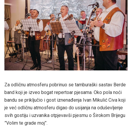
Za odličnu atmosferu pobrinuo se tamburaški sastav Berde
band koji je izveo bogat repertoar pjesama. Oko pola noći
bandu se priključio i gost iznenađenja Ivan Mikulić Civa koji
je već odličnu atmosferu digao do usijanja na oduševljenje
svih gostiju i uzvanika otpjevavši pjesmu o Širokom Brijegu
”Volim te grade moj”.