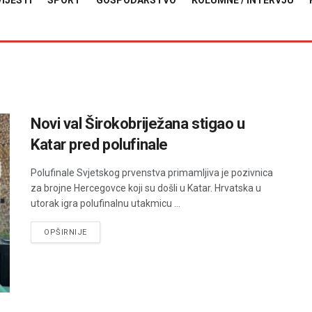
VIJESTI
SPORT
GOSPODARSTVO
KOLUMNE / INTERVJU
Novi val Širokobriježana stigao u
Katar pred polufinale
Polufinale Svjetskog prvenstva primamljiva je pozivnica
za brojne Hercegovce koji su došli u Katar. Hrvatska u
utorak igra polufinalnu utakmicu ...
DETAILS
OPŠIRNIJE