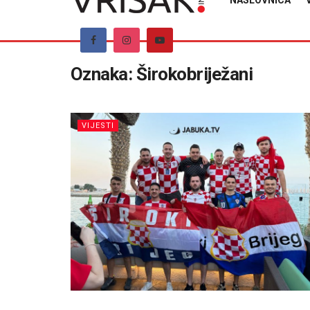
NASLOVNICA
Oznaka:
Širokobriježani
VIJESTI