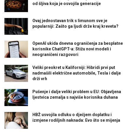
od šljiva koja je osvojila generacije
Ovaj jednostavan trik s limunom sve je
popularniji: Zašto ga ljudi drže kraj kreveta?
OpenAI ukida dnevna ograničenja za besplatne
korisnike ChatGPT-a: Stižu novi modeli i
neograničeni razgovori
Veliki preokret u Kaliforniji: Hibridi prvi put
nadmašili električne automobile, Tesla i dalje
drži vrh
Pušenje i dalje veliki problem u EU: Objavljena
ljestvica zemalja s najviše korisnika duhana
HBŽ usvojila odluku o dječjem doplatku i
izmjene rodiljnih naknada: Evo što se mijenja