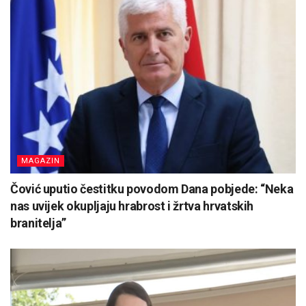
MAGAZIN
Čović uputio čestitku povodom Dana pobjede: “Neka
nas uvijek okupljaju hrabrost i žrtva hrvatskih
branitelja”