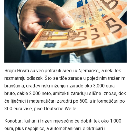
Brojni Hrvati su već potražili sreću u Njemačkoj, a neki tek
razmatraju odlazak. Što se tiče zarade u pojedinim traženim
branšama, građevinski inženjeri zarade oko 3.000 eura
bruto, dakle 2.000 neto, arhitekti zarađuju slične iznose, dok
će liječnici i matematičari zaraditi po 600, a informatičari po
300 eura više, piše Deutsche Welle.
Konobari, kuhari i frizeri mjesečno će dobiti tek oko 1.000
eura, plus napojnice, a automehaničari, električari i