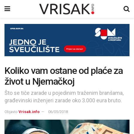
Koliko vam ostane od plaće za
život u Njemačkoj
Što se tiče zarade u pojedinim traženim branšama,
građevinski inženjeri zarade oko 3.000 eura bruto.
Objavio
Vrisak.info
06/05/2018