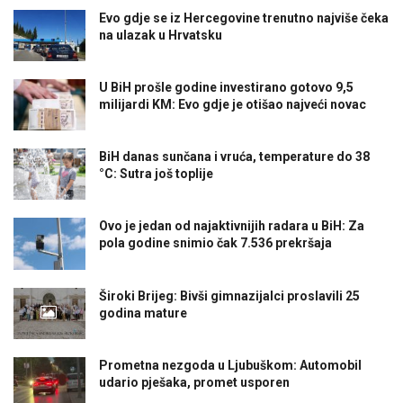
Evo gdje se iz Hercegovine trenutno najviše čeka
na ulazak u Hrvatsku
U BiH prošle godine investirano gotovo 9,5
milijardi KM: Evo gdje je otišao najveći novac
BiH danas sunčana i vruća, temperature do 38
°C: Sutra još toplije
Ovo je jedan od najaktivnijih radara u BiH: Za
pola godine snimio čak 7.536 prekršaja
Široki Brijeg: Bivši gimnazijalci proslavili 25
godina mature
Prometna nezgoda u Ljubuškom: Automobil
udario pješaka, promet usporen