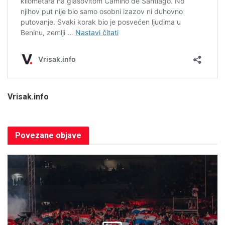
Vrisak.info
Povezane
objave