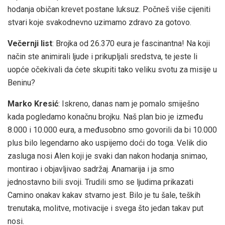
hodanja običan krevet postane luksuz. Počneš više cijeniti
stvari koje svakodnevno uzimamo zdravo za gotovo.
Večernji list
: Brojka od 26.370 eura je fascinantna! Na koji
način ste animirali ljude i prikupljali sredstva, te jeste li
uopće očekivali da ćete skupiti tako veliku svotu za misije u
Beninu?
Marko Kresić
: Iskreno, danas nam je pomalo smiješno
kada pogledamo konačnu brojku. Naš plan bio je između
8.000 i 10.000 eura, a međusobno smo govorili da bi 10.000
plus bilo legendarno ako uspijemo doći do toga. Velik dio
zasluga nosi Alen koji je svaki dan nakon hodanja snimao,
montirao i objavljivao sadržaj. Anamarija i ja smo
jednostavno bili svoji. Trudili smo se ljudima prikazati
Camino onakav kakav stvarno jest. Bilo je tu šale, teških
trenutaka, molitve, motivacije i svega što jedan takav put
nosi.