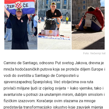
Foto: Večernji list
Camino de Santiago, odnosno Put svetog Jakova, drevna je
mreža hodočasničkih putova koja se proteže diljem Europe i
vodi do svetišta u Santiago de Composteli u
sjeverozapadnoj Španjolskoj. Već stoljećima ova ruta
privlači milijune ljudi iz cijelog svijeta – kako vjernike, tako i
avanturiste u potrazi za unutarnjim mirom, dubljim smislom i
fizičkim izazovom. Koračanje ovim stazama za mnoge
predstavlja transformacijsko iskustvo koje zauvijek mijenja