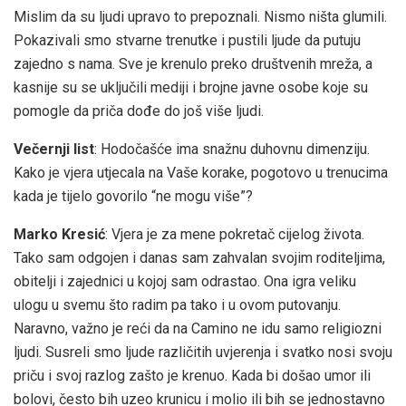
Mislim da su ljudi upravo to prepoznali. Nismo ništa glumili.
Pokazivali smo stvarne trenutke i pustili ljude da putuju
zajedno s nama. Sve je krenulo preko društvenih mreža, a
kasnije su se uključili mediji i brojne javne osobe koje su
pomogle da priča dođe do još više ljudi.
Večernji list
: Hodočašće ima snažnu duhovnu dimenziju.
Kako je vjera utjecala na Vaše korake, pogotovo u trenucima
kada je tijelo govorilo “ne mogu više”?
Marko Kresić
: Vjera je za mene pokretač cijelog života.
Tako sam odgojen i danas sam zahvalan svojim roditeljima,
obitelji i zajednici u kojoj sam odrastao. Ona igra veliku
ulogu u svemu što radim pa tako i u ovom putovanju.
Naravno, važno je reći da na Camino ne idu samo religiozni
ljudi. Susreli smo ljude različitih uvjerenja i svatko nosi svoju
priču i svoj razlog zašto je krenuo. Kada bi došao umor ili
bolovi, često bih uzeo krunicu i molio ili bih se jednostavno