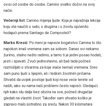
ovisi od osobe do osobe. Camino svatko doživi na svoj
način.
Večernji list:
Camino mijenja ljude. Koja je najvažnija lekcija
koju ste naučili o sebi, o drugima i o životu općenito
hodajući prema Santiago de Composteli?
Marko Kresić
: Po meni je najveće bogatstvo Camina to što
napokon imaš vremena sam sa sobom. Danas svi nekamo
žurimo, stalno nešto radimo, a tamo ti je jedini posao hodati,
jesti i spavati. Zvuči jednostavno, ali baš tada počneš
razmišljati o stvarima za koje inače nemaš vremena. Sreo
sam puno ljudi s lijepim, ali i teškim životnim pričama.
Shvatiš da uvijek postoje ljudi koji nose veće terete od
naših, iako su nama naši problemi često najveći. Gledajući
njih kako idu dalje bez obzira na sve, počneš drugačije
gledati na vlastiti život. Također sam shvatio koliko je
zapravo malo potrebno za sreću. Nakon 30 kilometara