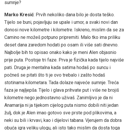
sumnje?
Marko Kresić
: Prvih nekoliko dana bilo je dosta teško.
Tijelo se buni, pojavljuju se upale i umor, a svaki novi dan
donosi nove kilometre i kilometre. Iskreno, mislim da se za
Camino ne možeš potpuno pripremiti. Malo tko ima priliku
deset dana zaredom hodati po osam ili više sati dnevno.
Najbolje bih to opisao onako kako je meni Alen objasnio
prije puta. Postoje tri faze. Prva je fizička kada tijelo najviše
pati. Druga je mentalna kada satima hodaš po suncu i
počneš se pitati što ti je ovo trebalo i zašto hodaš
stotinama kilometara. Tada dolaze najveće sumnje. Treća
faza je najljepša. Tijelo i glava prihvate put i više ne brojiš
kilometre nego jednostavno uživaš. Zanimljivo je da ni
Anamarija ni ja tijekom cijelog puta nismo dobili niti jedan
žulj, dok je Alen imao gotovo sve prste pod plikovima, a
neki su bili i krvavi, kao i dijelovi tabana. Vjerujem da dobra
obuća igra veliku ulogu, ali isto tako mislim da dosta toga