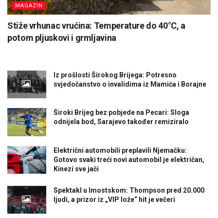
MAGAZIN
Stiže vrhunac vrućina: Temperature do 40°C, a
potom pljuskovi i grmljavina
Iz prošlosti Širokog Brijega: Potresno
svjedočanstvo o invalidima iz Mamića i Borajne
Široki Brijeg bez pobjede na Pecari: Sloga
odnijela bod, Sarajevo također remiziralo
Električni automobili preplavili Njemačku:
Gotovo svaki treći novi automobil je električan,
Kinezi sve jači
Spektakl u Imostskom: Thompson pred 20.000
ljudi, a prizor iz „VIP lože“ hit je večeri