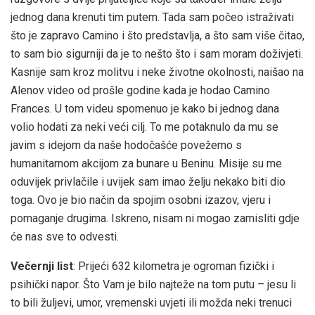
jednog dana krenuti tim putem. Tada sam počeo istraživati
što je zapravo Camino i što predstavlja, a što sam više čitao,
to sam bio sigurniji da je to nešto što i sam moram doživjeti.
Kasnije sam kroz molitvu i neke životne okolnosti, naišao na
Alenov video od prošle godine kada je hodao Camino
Frances. U tom videu spomenuo je kako bi jednog dana
volio hodati za neki veći cilj. To me potaknulo da mu se
javim s idejom da naše hodočašće povežemo s
humanitarnom akcijom za bunare u Beninu. Misije su me
oduvijek privlačile i uvijek sam imao želju nekako biti dio
toga. Ovo je bio način da spojim osobni izazov, vjeru i
pomaganje drugima. Iskreno, nisam ni mogao zamisliti gdje
će nas sve to odvesti.
Večernji list
: Prijeći 632 kilometra je ogroman fizički i
psihički napor. Što Vam je bilo najteže na tom putu – jesu li
to bili žuljevi, umor, vremenski uvjeti ili možda neki trenuci