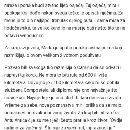
mreža i poruka budi stvano lijep osjećaj. Taj osjećaj mira i
spokoja koji dođe nakon svega teško je opisati riječima. Za
mene je to bio najljepši trenutak cijelog puta. I sama misa za
hodočasnike, te veliko kandilo na misi je baš nešto što te ne
ostavi ravnodušnim.
Za kraj razgovora, Marko je uputio poruku svima onima koji
razmišljaju o ovom velikom životnom poduhvatu:
Pozvao bih svakoga tko razmišlja o Caminu da se odvaži i
napravi taj korak. Ne mora to biti ruta od 600 ili više
kilometara. Dovoljno je i 100 kilometara kako bi se dobila
službena Compostela, ali diploma nije ono najvažnije što
nosiš kući. Najvrjednije je ono što ti ti dani donesu u životu.
Vrijeme za sebe, nova poznanstva, mir i prilika da se malo
odmakneš od svakodnevnog života. Za kraj bih citirao fra
Antu Antića čije su me riječi često pratile kroz život: “Ovdje
radimo za vječnost. Što nije za vječnost, ispraznost je.”