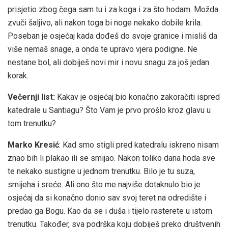
prisjetio zbog čega sam tu i za koga i za što hodam. Možda
zvuči šaljivo, ali nakon toga bi noge nekako dobile krila.
Poseban je osjećaj kada dođeš do svoje granice i misliš da
više nemaš snage, a onda te upravo vjera podigne. Ne
nestane bol, ali dobiješ novi mir i novu snagu za još jedan
korak.
Večernji list:
Kakav je osjećaj bio konačno zakoračiti ispred
katedrale u Santiagu? Što Vam je prvo prošlo kroz glavu u
tom trenutku?
Marko Kresić
: Kad smo stigli pred katedralu iskreno nisam
znao bih li plakao ili se smijao. Nakon toliko dana hoda sve
te nekako sustigne u jednom trenutku. Bilo je tu suza,
smijeha i sreće. Ali ono što me najviše dotaknulo bio je
osjećaj da si konačno donio sav svoj teret na odredište i
predao ga Bogu. Kao da se i duša i tijelo rasterete u istom
trenutku. Također, sva podrška koju dobiješ preko društvenih