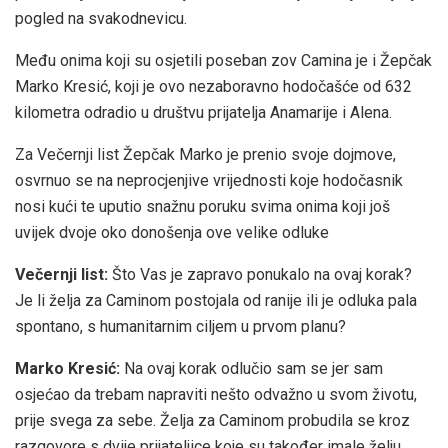
pogled na svakodnevicu.
Među onima koji su osjetili poseban zov Camina je i Žepčak
Marko Kresić, koji je ovo nezaboravno hodočašće od 632
kilometra odradio u društvu prijatelja Anamarije i Alena.
Za Večernji list Žepčak Marko je prenio svoje dojmove,
osvrnuo se na neprocjenjive vrijednosti koje hodočasnik
nosi kući te uputio snažnu poruku svima onima koji još
uvijek dvoje oko donošenja ove velike odluke
Večernji list:
Što Vas je zapravo ponukalo na ovaj korak?
Je li želja za Caminom postojala od ranije ili je odluka pala
spontano, s humanitarnim ciljem u prvom planu?
Marko Kresić:
Na ovaj korak odlučio sam se jer sam
osjećao da trebam napraviti nešto odvažno u svom životu,
prije svega za sebe. Želja za Caminom probudila se kroz
razgovore s dvije prijateljice koje su također imale želju