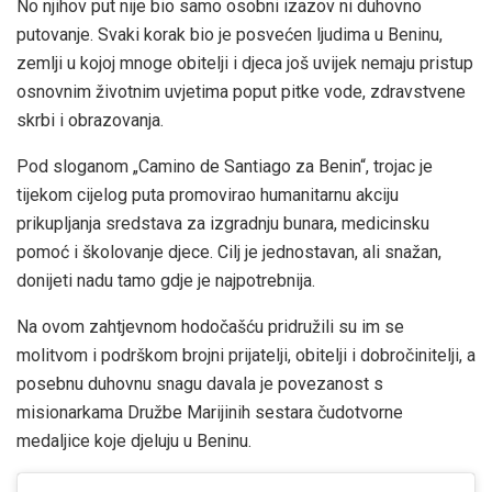
No njihov put nije bio samo osobni izazov ni duhovno
putovanje. Svaki korak bio je posvećen ljudima u Beninu,
zemlji u kojoj mnoge obitelji i djeca još uvijek nemaju pristup
osnovnim životnim uvjetima poput pitke vode, zdravstvene
skrbi i obrazovanja.
Pod sloganom „Camino de Santiago za Benin“, trojac je
tijekom cijelog puta promovirao humanitarnu akciju
prikupljanja sredstava za izgradnju bunara, medicinsku
pomoć i školovanje djece. Cilj je jednostavan, ali snažan,
donijeti nadu tamo gdje je najpotrebnija.
Na ovom zahtjevnom hodočašću pridružili su im se
molitvom i podrškom brojni prijatelji, obitelji i dobročinitelji, a
posebnu duhovnu snagu davala je povezanost s
misionarkama Družbe Marijinih sestara čudotvorne
medaljice koje djeluju u Beninu.