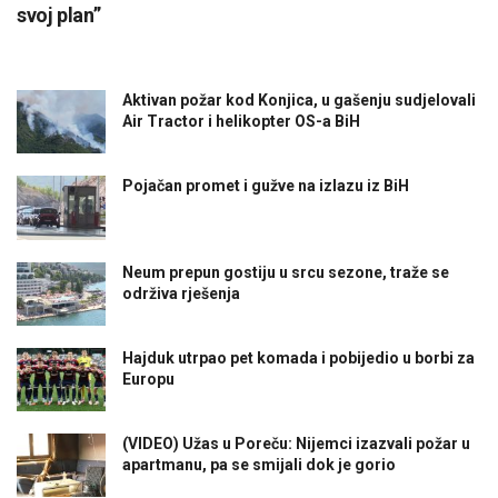
svoj plan”
Aktivan požar kod Konjica, u gašenju sudjelovali
Air Tractor i helikopter OS-a BiH
Pojačan promet i gužve na izlazu iz BiH
Neum prepun gostiju u srcu sezone, traže se
održiva rješenja
Hajduk utrpao pet komada i pobijedio u borbi za
Europu
(VIDEO) Užas u Poreču: Nijemci izazvali požar u
apartmanu, pa se smijali dok je gorio