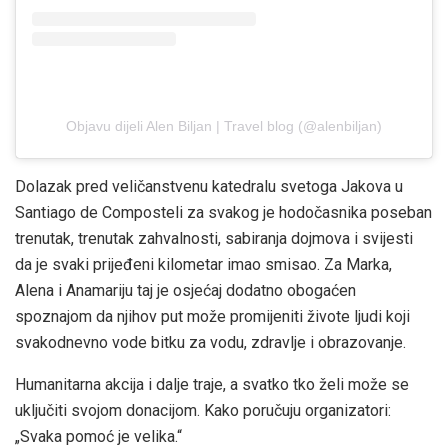
Objavu dijeli Alen Biljan | Travel blog (@alenbiljan)
Dolazak pred veličanstvenu katedralu svetoga Jakova u
Santiago de Composteli za svakog je hodočasnika poseban
trenutak, trenutak zahvalnosti, sabiranja dojmova i svijesti
da je svaki prijeđeni kilometar imao smisao. Za Marka,
Alena i Anamariju taj je osjećaj dodatno obogaćen
spoznajom da njihov put može promijeniti živote ljudi koji
svakodnevno vode bitku za vodu, zdravlje i obrazovanje.
Humanitarna akcija i dalje traje, a svatko tko želi može se
uključiti svojom donacijom. Kako poručuju organizatori:
„Svaka pomoć je velika.“