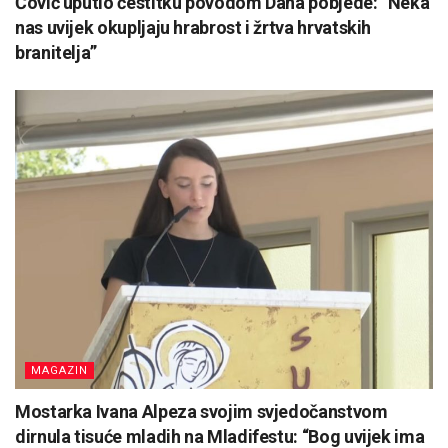
Čović uputio čestitku povodom Dana pobjede: “Neka
nas uvijek okupljaju hrabrost i žrtva hrvatskih
branitelja”
MAGAZIN
Mostarka Ivana Alpeza svojim svjedočanstvom
dirnula tisuće mladih na Mladifestu: “Bog uvijek ima