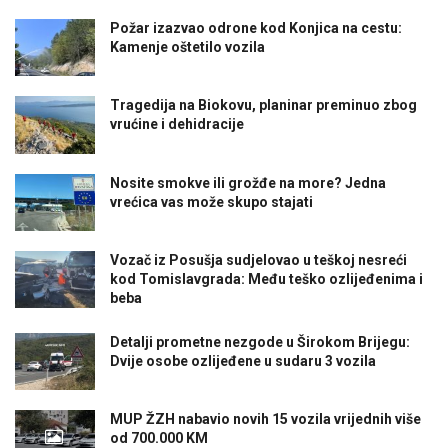
Požar izazvao odrone kod Konjica na cestu:
Kamenje oštetilo vozila
Tragedija na Biokovu, planinar preminuo zbog
vrućine i dehidracije
Nosite smokve ili grožđe na more? Jedna
vrećica vas može skupo stajati
Vozač iz Posušja sudjelovao u teškoj nesreći
kod Tomislavgrada: Među teško ozlijeđenima i
beba
Detalji prometne nezgode u Širokom Brijegu:
Dvije osobe ozlijeđene u sudaru 3 vozila
MUP ŽZH nabavio novih 15 vozila vrijednih više
od 700.000 KM