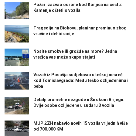
Požar izazvao odrone kod Konjica na cestu:
Kamenje oštetilo vozila
Tragedija na Biokovu, planinar preminuo zbog
vrućine i dehidracije
Nosite smokve ili grožđe na more? Jedna
vrećica vas može skupo stajati
Vozač iz Posušja sudjelovao u teškoj nesreći
kod Tomislavgrada: Među teško ozlijeđenima i
beba
Detalji prometne nezgode u Širokom Brijegu:
Dvije osobe ozlijeđene u sudaru 3 vozila
MUP ŽZH nabavio novih 15 vozila vrijednih više
od 700.000 KM