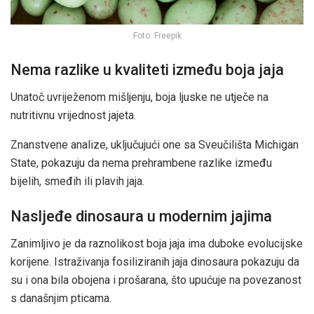
Foto: Freepik
Nema razlike u kvaliteti između boja jaja
Unatoč uvriježenom mišljenju, boja ljuske ne utječe na
nutritivnu vrijednost jajeta.
Znanstvene analize, uključujući one sa Sveučilišta Michigan
State, pokazuju da nema prehrambene razlike između
bijelih, smeđih ili plavih jaja.
Nasljeđe dinosaura u modernim jajima
Zanimljivo je da raznolikost boja jaja ima duboke evolucijske
korijene. Istraživanja fosiliziranih jaja dinosaura pokazuju da
su i ona bila obojena i prošarana, što upućuje na povezanost
s današnjim pticama.