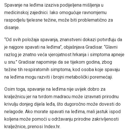
Spavanje na leđima izaziva podijeljena mišljenja u
medicinskoj zajednici. Iako omogućuje ravnomjernu
raspodjelu tjelesne težine, može biti problematično za
disanje.
“Od svih položaja spavanja, znanstveni dokazi potvrđuju da
je najgore spavati na leđima”, objašnjava Gradisar. “Glavni
razlog je znatno veća vjerojatnost hrkanja i simptoma apneje
u snu.” Gradisar napominje da se tijekom godina, zbog
težine tih respiratornih simptoma, kod osoba koje spavaju
na leđima mogu razviti i brojni metabolički poremećaji.
Osim toga, spavanje na leđima nije uvijek dobro za
kralježnicu jer na tvrdom madracu može izravnati prirodnu
krivulju donjeg dijela leđa, što dugoročno može dovesti do
nelagode. Ako morate spavati na leđima, mali jastuk ispod
koljena može pomoći u održavanju prirodne zakrivljenosti
kralježnice, prenosi Index.hr.