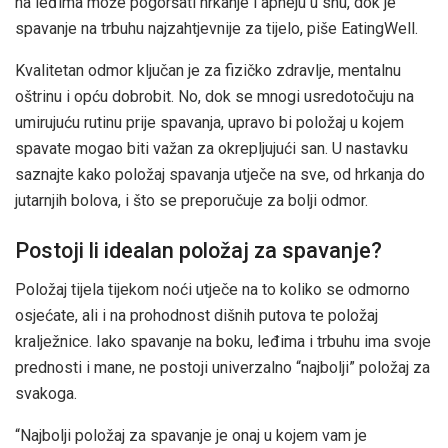
na leđima može pogoršati hrkanje i apneju u snu, dok je
spavanje na trbuhu najzahtjevnije za tijelo, piše EatingWell.
Kvalitetan odmor ključan je za fizičko zdravlje, mentalnu
oštrinu i opću dobrobit. No, dok se mnogi usredotočuju na
umirujuću rutinu prije spavanja, upravo bi položaj u kojem
spavate mogao biti važan za okrepljujući san. U nastavku
saznajte kako položaj spavanja utječe na sve, od hrkanja do
jutarnjih bolova, i što se preporučuje za bolji odmor.
Postoji li idealan položaj za spavanje?
Položaj tijela tijekom noći utječe na to koliko se odmorno
osjećate, ali i na prohodnost dišnih putova te položaj
kralježnice. Iako spavanje na boku, leđima i trbuhu ima svoje
prednosti i mane, ne postoji univerzalno “najbolji” položaj za
svakoga.
“Najbolji položaj za spavanje je onaj u kojem vam je