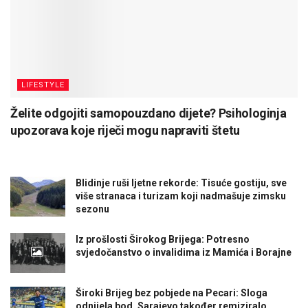
LIFESTYLE
Želite odgojiti samopouzdano dijete? Psihologinja
upozorava koje riječi mogu napraviti štetu
Blidinje ruši ljetne rekorde: Tisuće gostiju, sve
više stranaca i turizam koji nadmašuje zimsku
sezonu
Iz prošlosti Širokog Brijega: Potresno
svjedočanstvo o invalidima iz Mamića i Borajne
Široki Brijeg bez pobjede na Pecari: Sloga
odnijela bod, Sarajevo također remiziralo