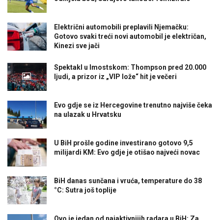
Električni automobili preplavili Njemačku:
Gotovo svaki treći novi automobil je električan,
Kinezi sve jači
Spektakl u Imostskom: Thompson pred 20.000
ljudi, a prizor iz „VIP lože“ hit je večeri
Evo gdje se iz Hercegovine trenutno najviše čeka
na ulazak u Hrvatsku
U BiH prošle godine investirano gotovo 9,5
milijardi KM: Evo gdje je otišao najveći novac
BiH danas sunčana i vruća, temperature do 38
°C: Sutra još toplije
Ovo je jedan od najaktivnijih radara u BiH: Za