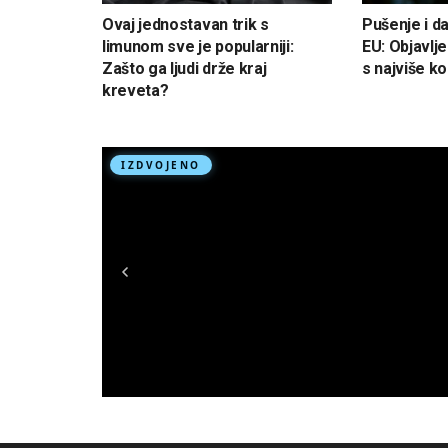
Ovaj jednostavan trik s
Pušenje i da
limunom sve je popularniji:
EU: Objavlje
Zašto ga ljudi drže kraj
s najviše k
kreveta?