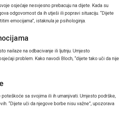
svoje osjećaje nesvjesno prebacuju na dijete. Kada su
gova odgovornost da ih utješi ili popravi situaciju. “Dijete
titim emocijama”, istaknula je psihologinja.
emocijama
sto nailaze na odbacivanje ili ljutnju. Umjesto
sjećaji problem. Kako navodi Bloch, “dijete tako uči da nije
e
e poteškoće sa svojima ili ih umanjivati. Umjesto podrške,
ovih. “Dijete uči da njegove borbe nisu važne”, upozorava