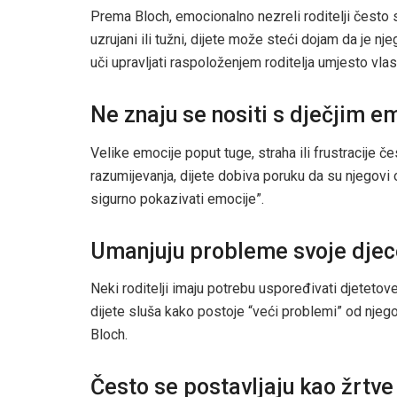
Prema Bloch, emocionalno nezreli roditelji često 
uzrujani ili tužni, dijete može steći dojam da je nje
uči upravljati raspoloženjem roditelja umjesto vlas
Ne znaju se nositi s dječjim 
Velike emocije poput tuge, straha ili frustracije če
razumijevanja, dijete dobiva poruku da su njegovi o
sigurno pokazivati emocije”.
Umanjuju probleme svoje djec
Neki roditelji imaju potrebu uspoređivati djetetov
dijete sluša kako postoje “veći problemi” od njeg
Bloch.
Često se postavljaju kao žrtve