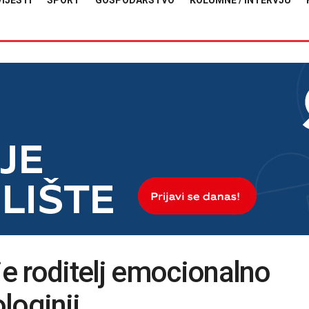
VIJESTI
SPORT
GOSPODARSTVO
KOLUMNE / INTERVJU
e roditelj emocionalno
loginji