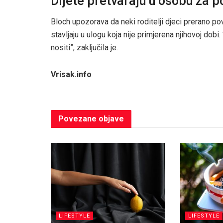
Dijete pretvaraju u osobu za p
Bloch upozorava da neki roditelji djeci prerano p
stavljaju u ulogu koja nije primjerena njihovoj dobi.
nositi”, zaključila je.
Vrisak.info
Povezane
objave
LIFESTYLE
LIFESTYLE