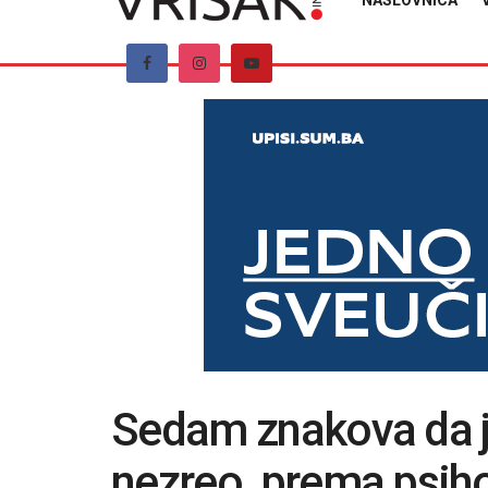
NASLOVNICA
Sedam znakova da j
nezreo, prema psiho