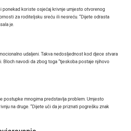
ji ponekad koriste osjećaj krivnje umjesto otvorenog
rnosti za roditeljsku sreću ili nesreću. “Dijete odrasta
sala je.
emocionalno udaljeni. Takva nedosljednost kod djece stvara
i. Bloch navodi da zbog toga “tjeskoba postaje njihovo
tite postupke mnogima predstavlja problem. Umjesto
ivnju na druge. “Dijete uči da je priznati pogrešku znak