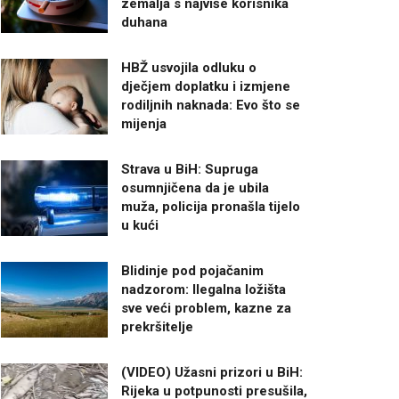
zemalja s najviše korisnika
duhana
HBŽ usvojila odluku o
dječjem doplatku i izmjene
rodiljnih naknada: Evo što se
mijenja
Strava u BiH: Supruga
osumnjičena da je ubila
muža, policija pronašla tijelo
u kući
Blidinje pod pojačanim
nadzorom: Ilegalna ložišta
sve veći problem, kazne za
prekršitelje
(VIDEO) Užasni prizori u BiH:
Rijeka u potpunosti presušila,