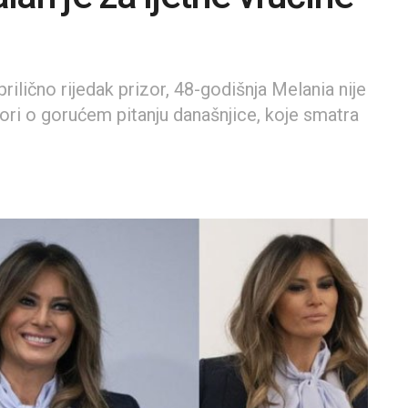
rilično rijedak prizor, 48-godišnja Melania nije
ovori o gorućem pitanju današnjice, koje smatra