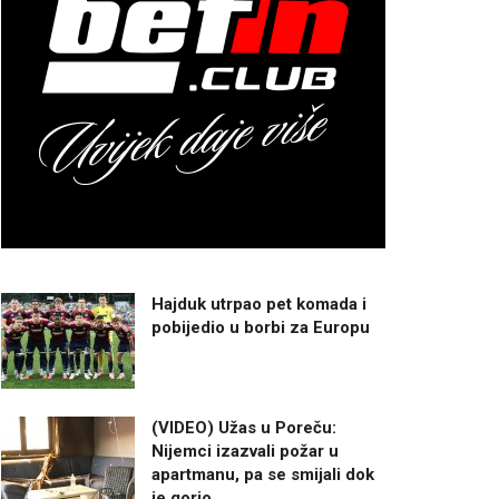
Hajduk utrpao pet komada i
pobijedio u borbi za Europu
(VIDEO) Užas u Poreču:
Nijemci izazvali požar u
apartmanu, pa se smijali dok
je gorio