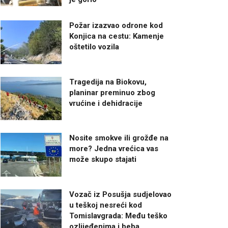
Požar izazvao odrone kod
Konjica na cestu: Kamenje
oštetilo vozila
Tragedija na Biokovu,
planinar preminuo zbog
vrućine i dehidracije
Nosite smokve ili grožđe na
more? Jedna vrećica vas
može skupo stajati
Vozač iz Posušja sudjelovao
u teškoj nesreći kod
Tomislavgrada: Među teško
ozlijeđenima i beba