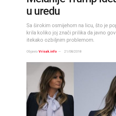
u uredu
Sa širokim osmijehom na licu, što je pop
krila koliko joj znači prilika da javno g
itekako ozbiljnim problemom.
Objavio
Vrisak.info
21/08/2018