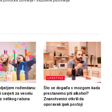
a politička zbivanja i službena putovanja.
LIFESTYLE
 dječjem rođendanu:
Što se događa s mozgom kada
 savjeti za veselu
prestanemo piti alkohol?
z velikog računa
Znanstvenici otkrili da
oporavak ipak postoji