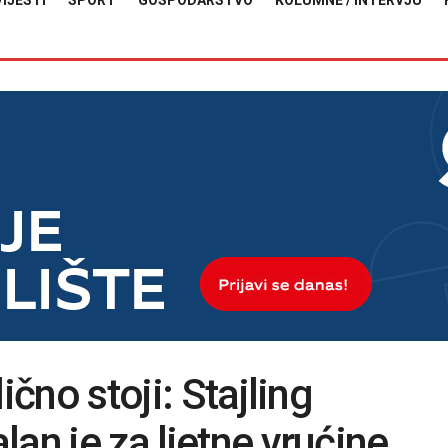
VIJESTI
SPORT
GOSPODARSTVO
KOLUMNE / INTERVJU
ično stoji: Stajling
an je za ljetne vrućine