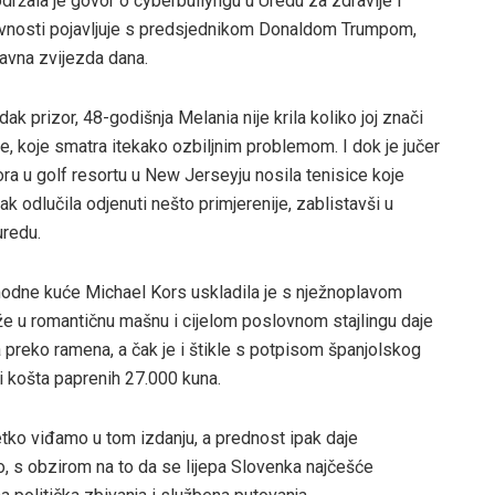
žala je govor o cyberbullyngu u Uredu za zdravlje i
 javnosti pojavljuje s predsjednikom Donaldom Trumpom,
lavna zvijezda dana.
dak prizor, 48-godišnja Melania nije krila koliko joj znači
ce, koje smatra itekako ozbiljnim problemom. I dok je jučer
ra u golf resortu u New Jerseyju nosila tenisice koje
k odlučila odjenuti nešto primjerenije, zablistavši u
uredu.
odne kuće Michael Kors uskladila je s nježnoplavom
e u romantičnu mašnu i cijelom poslovnom stajlingu daje
 preko ramena, a čak je i štikle s potpisom španjolskog
i košta paprenih 27.000 kuna.
ijetko viđamo u tom izdanju, a prednost ipak daje
čno, s obzirom na to da se lijepa Slovenka najčešće