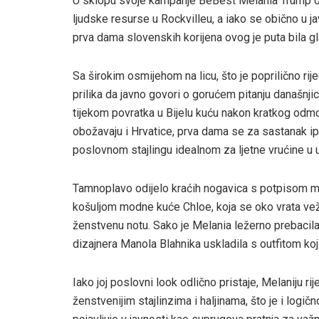
U sklopu svoje kampanje BeBest Melania Trump odr
ljudske resurse u Rockvilleu, a iako se obično u
prva dama slovenskih korijena ovog je puta bila g
Sa širokim osmijehom na licu, što je poprilično rije
prilika da javno govori o gorućem pitanju današnji
tijekom povratka u Bijelu kuću nakon kratkog odmo
obožavaju i Hrvatice, prva dama se za sastanak ipa
poslovnom stajlingu idealnom za ljetne vrućine u 
Tamnoplavo odijelo kraćih nogavica s potpisom m
košuljom modne kuće Chloe, koja se oko vrata vež
ženstvenu notu. Sako je Melania ležerno prebacila
dizajnera Manola Blahnika uskladila s outfitom koj
Iako joj poslovni look odlično pristaje, Melaniju r
ženstvenijim stajlinzima i haljinama, što je i logi