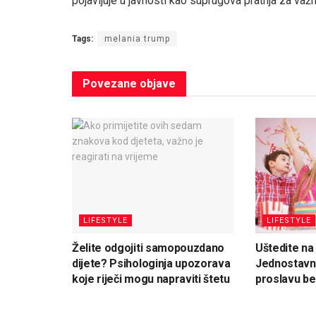
pojavljuje u javnosti kao suprugova pratnja za važn
Tags:
melania trump
Povezane
objave
LIFESTYLE
LIFESTYLE
Želite odgojiti samopouzdano
Uštedite na
dijete? Psihologinja upozorava
Jednostavni
koje riječi mogu napraviti štetu
proslavu be