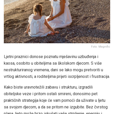
Foto: Magnific
Ljetni praznici donose poznatu mješavinu uzbuđenja i
kaosa, osobito u obiteljima sa školskom djecom. S više
nestrukturiranog vremena, dani se lako mogu pretvoriti u
vrtlog aktivnosti, a roditeljima prijeti iscrpljenost i frustracija.
Kako biste uravnotežili zabavu i strukturu, izgradili
obiteljske veze i pritom ostali smireni, donosimo pet
praktičnih strategija koje će vam pomoći da uživate u ljetu
sa svojom djecom, a da se pritom ne izgubite. Bez čvrstog
plana, ljeto može brzo iskušati vaše strpljenje, energiju i