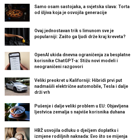
Samo osam sastojaka, a svjetska slava: Torta
od šljiva koja je osvojila generacije
Ovaj jednostavan trik s limunom sve je
popularniji: Zašto ga ljudi drže kraj kreveta?
OpenAI ukida dnevna ograničenja za besplatne
korisnike ChatGPT-a: Stižu novi modeli i
neograničeni razgovori
Veliki preokret u Kaliforniji: Hibridi prvi put
nadmašili električne automobile, Tesla i dalje
drži vrh
Pušenje i dalje veliki problem u EU: Objavljena
ljestvica zemalja s najviše korisnika duhana
HBŽ usvojila odluku o dječjem doplatku i
izmjene rodiljnih naknada: Evo što se mijenja