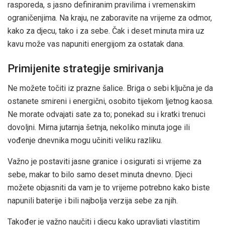
rasporeda, s jasno definiranim pravilima i vremenskim
ograničenjima. Na kraju, ne zaboravite na vrijeme za odmor,
kako za djecu, tako i za sebe. Čak i deset minuta mira uz
kavu može vas napuniti energijom za ostatak dana.
Primijenite strategije smirivanja
Ne možete točiti iz prazne šalice. Briga o sebi ključna je da
ostanete smireni i energični, osobito tijekom ljetnog kaosa.
Ne morate odvajati sate za to; ponekad su i kratki trenuci
dovoljni. Mirna jutarnja šetnja, nekoliko minuta joge ili
vođenje dnevnika mogu učiniti veliku razliku.
Važno je postaviti jasne granice i osigurati si vrijeme za
sebe, makar to bilo samo deset minuta dnevno. Djeci
možete objasniti da vam je to vrijeme potrebno kako biste
napunili baterije i bili najbolja verzija sebe za njih.
Također je važno naučiti i djecu kako upravljati vlastitim