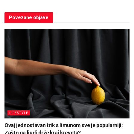
Povezane
objave
LIFESTYLE
Ovaj jednostavan trik s limunom sve je popularniji:
Zašto ga ljudi drže kraj kreveta?