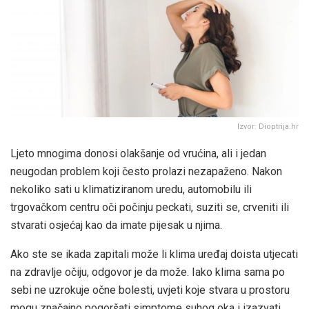
Izvor: Dioptrija.hr
Ljeto mnogima donosi olakšanje od vrućina, ali i jedan
neugodan problem koji često prolazi nezapaženo. Nakon
nekoliko sati u klimatiziranom uredu, automobilu ili
trgovačkom centru oči počinju peckati, suziti se, crveniti ili
stvarati osjećaj kao da imate pijesak u njima.
Ako ste se ikada zapitali može li klima uređaj doista utjecati
na zdravlje očiju, odgovor je da može. Iako klima sama po
sebi ne uzrokuje očne bolesti, uvjeti koje stvara u prostoru
mogu značajno pogoršati simptome suhog oka i izazvati