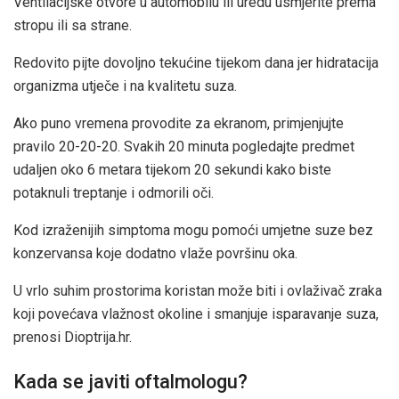
Ventilacijske otvore u automobilu ili uredu usmjerite prema
stropu ili sa strane.
Redovito pijte dovoljno tekućine tijekom dana jer hidratacija
organizma utječe i na kvalitetu suza.
Ako puno vremena provodite za ekranom, primjenjujte
pravilo 20-20-20. Svakih 20 minuta pogledajte predmet
udaljen oko 6 metara tijekom 20 sekundi kako biste
potaknuli treptanje i odmorili oči.
Kod izraženijih simptoma mogu pomoći umjetne suze bez
konzervansa koje dodatno vlaže površinu oka.
U vrlo suhim prostorima koristan može biti i ovlaživač zraka
koji povećava vlažnost okoline i smanjuje isparavanje suza,
prenosi Dioptrija.hr.
Kada se javiti oftalmologu?