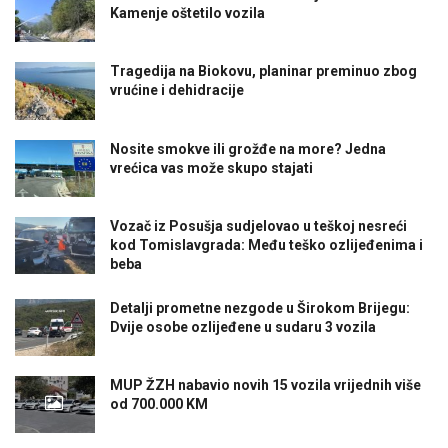
Kamenje oštetilo vozila
Tragedija na Biokovu, planinar preminuo zbog
vrućine i dehidracije
Nosite smokve ili grožđe na more? Jedna
vrećica vas može skupo stajati
Vozač iz Posušja sudjelovao u teškoj nesreći
kod Tomislavgrada: Među teško ozlijeđenima i
beba
Detalji prometne nezgode u Širokom Brijegu:
Dvije osobe ozlijeđene u sudaru 3 vozila
MUP ŽZH nabavio novih 15 vozila vrijednih više
od 700.000 KM