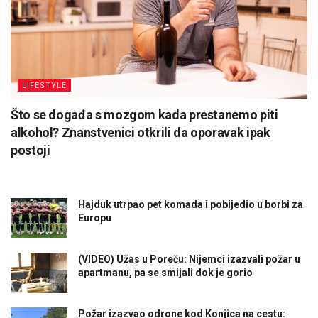
LIFESTYLE
Što se događa s mozgom kada prestanemo piti
alkohol? Znanstvenici otkrili da oporavak ipak
postoji
Hajduk utrpao pet komada i pobijedio u borbi za
Europu
(VIDEO) Užas u Poreču: Nijemci izazvali požar u
apartmanu, pa se smijali dok je gorio
Požar izazvao odrone kod Konjica na cestu: