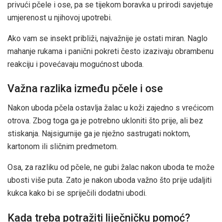
privući pčele i ose, pa se tijekom boravka u prirodi savjetuje
umjerenost u njihovoj upotrebi.
Ako vam se insekt približi, najvažnije je ostati miran. Naglo
mahanje rukama i panični pokreti često izazivaju obrambenu
reakciju i povećavaju mogućnost uboda.
Važna razlika između pčele i ose
Nakon uboda pčela ostavlja žalac u koži zajedno s vrećicom
otrova. Zbog toga ga je potrebno ukloniti što prije, ali bez
stiskanja. Najsigurnije ga je nježno sastrugati noktom,
kartonom ili sličnim predmetom.
Osa, za razliku od pčele, ne gubi žalac nakon uboda te može
ubosti više puta. Zato je nakon uboda važno što prije udaljiti
kukca kako bi se spriječili dodatni ubodi.
Kada treba potražiti liječničku pomoć?