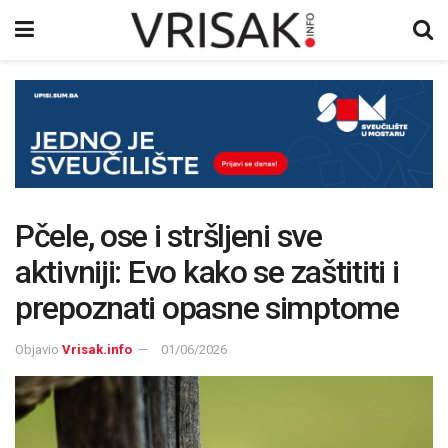
Pčele, ose i stršljeni sve
aktivniji: Evo kako se zaštititi i
prepoznati opasne simptome
Objavio
Vrisak.info
01/06/2026