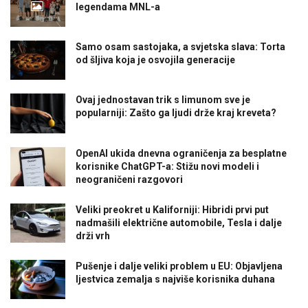
legendama MNL-a
Samo osam sastojaka, a svjetska slava: Torta
od šljiva koja je osvojila generacije
Ovaj jednostavan trik s limunom sve je
popularniji: Zašto ga ljudi drže kraj kreveta?
OpenAI ukida dnevna ograničenja za besplatne
korisnike ChatGPT-a: Stižu novi modeli i
neograničeni razgovori
Veliki preokret u Kaliforniji: Hibridi prvi put
nadmašili električne automobile, Tesla i dalje
drži vrh
Pušenje i dalje veliki problem u EU: Objavljena
ljestvica zemalja s najviše korisnika duhana