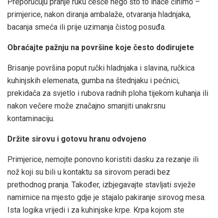
Preporučuju pranje ruku češće nego što to inače činimo –
primjerice, nakon diranja ambalaže, otvaranja hladnjaka,
bacanja smeća ili prije uzimanja čistog posuđa.
Obraćajte pažnju na površine koje često dodirujete
Brisanje površina poput ručki hladnjaka i slavina, ručkica
kuhinjskih elemenata, gumba na štednjaku i pećnici,
prekidača za svjetlo i rubova radnih ploha tijekom kuhanja ili
nakon večere može značajno smanjiti unakrsnu
kontaminaciju.
Držite sirovu i gotovu hranu odvojeno
Primjerice, nemojte ponovno koristiti dasku za rezanje ili
nož koji su bili u kontaktu sa sirovom peradi bez
prethodnog pranja. Također, izbjegavajte stavljati svježe
namirnice na mjesto gdje je stajalo pakiranje sirovog mesa.
Ista logika vrijedi i za kuhinjske krpe. Krpa kojom ste