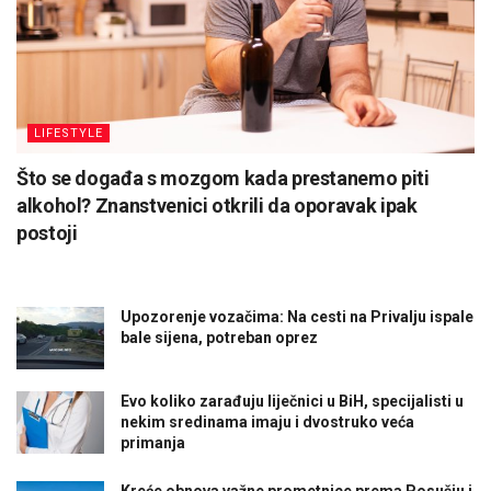
LIFESTYLE
Što se događa s mozgom kada prestanemo piti
alkohol? Znanstvenici otkrili da oporavak ipak
postoji
Upozorenje vozačima: Na cesti na Privalju ispale
bale sijena, potreban oprez
Evo koliko zarađuju liječnici u BiH, specijalisti u
nekim sredinama imaju i dvostruko veća
primanja
Kreće obnova važne prometnice prema Posušju i