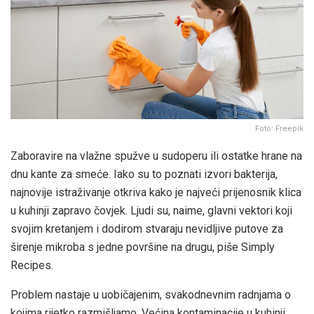
Foto: Freepik
Zaboravire na vlažne spužve u sudoperu ili ostatke hrane na
dnu kante za smeće. Iako su to poznati izvori bakterija,
najnovije istraživanje otkriva kako je najveći prijenosnik klica
u kuhinji zapravo čovjek. Ljudi su, naime, glavni vektori koji
svojim kretanjem i dodirom stvaraju nevidljive putove za
širenje mikroba s jedne površine na drugu, piše Simply
Recipes.
Problem nastaje u uobičajenim, svakodnevnim radnjama o
kojima rijetko razmišljamo. Većina kontaminacije u kuhinji