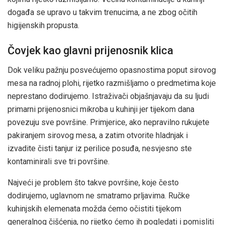
događa se upravo u takvim trenucima, a ne zbog očitih
higijenskih propusta.
Čovjek kao glavni prijenosnik klica
Dok veliku pažnju posvećujemo opasnostima poput sirovog
mesa na radnoj plohi, rijetko razmišljamo o predmetima koje
neprestano dodirujemo. Istraživači objašnjavaju da su ljudi
primarni prijenosnici mikroba u kuhinji jer tijekom dana
povezuju sve površine. Primjerice, ako nepravilno rukujete
pakiranjem sirovog mesa, a zatim otvorite hladnjak i
izvadite čisti tanjur iz perilice posuđa, nesvjesno ste
kontaminirali sve tri površine.
Najveći je problem što takve površine, koje često
dodirujemo, uglavnom ne smatramo prljavima. Ručke
kuhinjskih elemenata možda ćemo očistiti tijekom
generalnog čišćenja, no rijetko ćemo ih pogledati i pomisliti