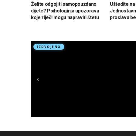
Želite odgojiti samopouzdano
Uštedite na
dijete? Psihologinja upozorava
Jednostavni
koje riječi mogu napraviti štetu
proslavu be