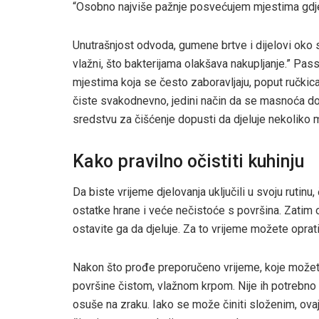
“Osobno najviše pažnje posvećujem mjestima gdje s
Unutrašnjost odvoda, gumene brtve i dijelovi oko s
vlažni, što bakterijama olakšava nakupljanje.” Pas
mjestima koja se često zaboravljaju, poput ručkica
čiste svakodnevno, jedini način da se masnoća dois
sredstvu za čišćenje dopusti da djeluje nekoliko m
Kako pravilno očistiti kuhinju
Da biste vrijeme djelovanja uključili u svoju rutinu
ostatke hrane i veće nečistoće s površina. Zatim 
ostavite ga da djeluje. Za to vrijeme možete oprat
Nakon što prođe preporučeno vrijeme, koje možete 
površine čistom, vlažnom krpom. Nije ih potrebno 
osuše na zraku. Iako se može činiti složenim, ovaj