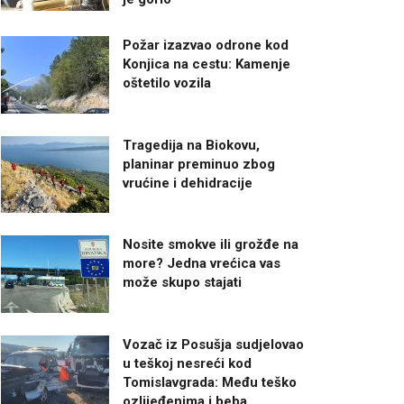
Požar izazvao odrone kod
Konjica na cestu: Kamenje
oštetilo vozila
Tragedija na Biokovu,
planinar preminuo zbog
vrućine i dehidracije
Nosite smokve ili grožđe na
more? Jedna vrećica vas
može skupo stajati
Vozač iz Posušja sudjelovao
u teškoj nesreći kod
Tomislavgrada: Među teško
ozlijeđenima i beba