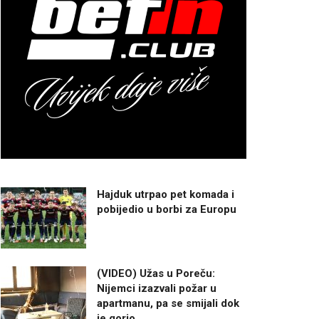
Hajduk utrpao pet komada i
pobijedio u borbi za Europu
(VIDEO) Užas u Poreču:
Nijemci izazvali požar u
apartmanu, pa se smijali dok
je gorio