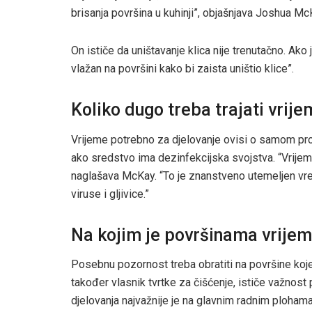
brisanja površina u kuhinji”, objašnjava Joshua McK
On ističe da uništavanje klica nije trenutačno. Ako 
vlažan na površini kako bi zaista uništio klice”.
Koliko dugo treba trajati vrij
Vrijeme potrebno za djelovanje ovisi o samom proiz
ako sredstvo ima dezinfekcijska svojstva. “Vrijem
naglašava McKay. “To je znanstveno utemeljen vrem
viruse i gljivice.”
Na kojim je površinama vrijem
Posebnu pozornost treba obratiti na površine koje
također vlasnik tvrtke za čišćenje, ističe važnost 
djelovanja najvažnije je na glavnim radnim ploham