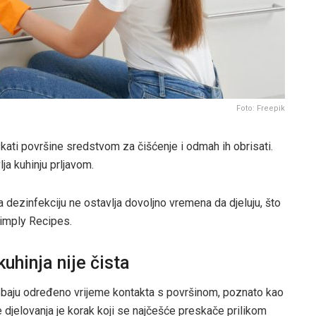
Foto: Freepik
skati površine sredstvom za čišćenje i odmah ih obrisati.
ja kuhinju prljavom.
 dezinfekciju ne ostavlja dovoljno vremena da djeluju, što
 Simply Recipes.
hinja nije čista
rebaju određeno vrijeme kontakta s površinom, poznato kao
me djelovanja je korak koji se najčešće preskače prilikom