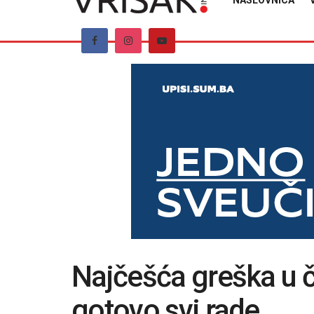
NASLOVNICA
Najčešća greška u č
gotovo svi rade