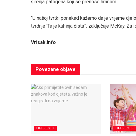
širenja patogena koji se prenose hranom.
“U našoj tvrtki ponekad kažemo da je vrijeme djelo
tvrdnje ‘Ta je kuhinja čista'”, zaključuje McKay. Za is
Vrisak.info
Povezane
objave
LIFESTYLE
LIFESTYLE