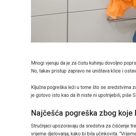
Mnogi vjeruju da je za čistu kuhinju dovoljno popr
No, takav pristup zapravo ne uništava klice i ostavl
Ključna pogreška leži u tome što se sredstvima za
je gotovo isto kao da ih niste ni upotrijebili, piše
Najčešća pogreška zbog koje ku
Stručnjaci upozoravaju da sredstva za čišćenje t
vrijeme djelovanja, kako bi bila učinkovita. “Vrije