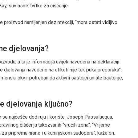
ay, suvlasnik tvrtke za čišćenje.
je proizvod namijenjen dezinfekciji, “mora ostati vidljivo
eme djelovanja?
vodu, a ta je informacija uvijek navedena na deklaraciji
e djelovanja navedeno na etiketi nije tek puka preporuka”,
enski okvir potreban da aktivni sastojci unište bakterije,
e djelovanja ključno?
 se najčešće dodiruju i koriste. Joseph Passalacqua,
pravilnog čišćenja takozvanih “vrućih zona”. “Vrijeme
a za pripremu hrane i u kuhinjskom sudoperu”, kaže on.