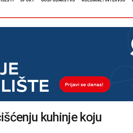
VIJESTI
SPORT
GOSPODARSTVO
KOLUMNE / INTERVJU
išćenju kuhinje koju