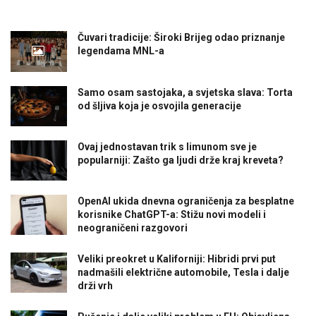
Čuvari tradicije: Široki Brijeg odao priznanje
legendama MNL-a
Samo osam sastojaka, a svjetska slava: Torta
od šljiva koja je osvojila generacije
Ovaj jednostavan trik s limunom sve je
popularniji: Zašto ga ljudi drže kraj kreveta?
OpenAI ukida dnevna ograničenja za besplatne
korisnike ChatGPT-a: Stižu novi modeli i
neograničeni razgovori
Veliki preokret u Kaliforniji: Hibridi prvi put
nadmašili električne automobile, Tesla i dalje
drži vrh