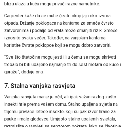
blizu ulaza u kuću mogu privući razne nametnike.
Carpenter kaže da se muhe često okupljaju oko izvora
otpada. Držanje poklopaca na kantama za smeće čvrsto
zatvorenima i podalje od vrata može smanjiti rizik. Smeće
iznosite svaku večer. Također, na vanjskim kantama
koristite čvrste poklopce koji se mogu dobro zatvoriti.
“Sve što štetočine mogu jesti ili u čemu se mogu skrivati
trebalo bi biti udaljeno najmanje tri do šest metara od kuće i
garaže”, dodaje ona.
7. Stalna vanjska rasvjeta
Vanjska rasvjeta manje je očit, ali ipak važan razlog zašto
insekti hrle prema vašem domu. Stalno upaljena svjetla na
trijemu privlače leteće insekte, koji su pak izvor hrane za
pauke i male glodavce. Umjesto stalno upaljenih svjetala,
razmislite o rasvjeti sa senzorom pokreta. Iako se životinje