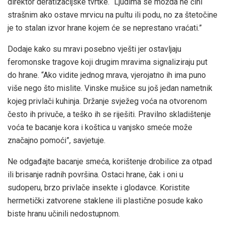
direktor deratizacijske tvrtke. “Ljudima se možda ne čini
strašnim ako ostave mrvicu na pultu ili podu, no za štetočine
je to stalan izvor hrane kojem će se neprestano vraćati.”
Dodaje kako su mravi posebno vješti jer ostavljaju
feromonske tragove koji drugim mravima signaliziraju put
do hrane. “Ako vidite jednog mrava, vjerojatno ih ima puno
više nego što mislite. Vinske mušice su još jedan nametnik
kojeg privlači kuhinja. Držanje svježeg voća na otvorenom
često ih privuče, a teško ih se riješiti. Pravilno skladištenje
voća te bacanje kora i koštica u vanjsko smeće može
značajno pomoći”, savjetuje.
Ne odgađajte bacanje smeća, korištenje drobilice za otpad
ili brisanje radnih površina. Ostaci hrane, čak i oni u
sudoperu, brzo privlače insekte i glodavce. Koristite
hermetički zatvorene staklene ili plastične posude kako
biste hranu učinili nedostupnom.