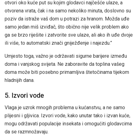
otvori oko kuće put su kojim glodavci najčešće ulaze, a
otvorena vrata, čak i na samo nekoliko minuta, doslovno su
poziv da istraže vaš dom u potrazi za hranom. Možda uđe
samo jedan miš izviđač, što obično nije velik problem ako
ga se brzo riješite i zatvorite sve ulaze, ali ako ih uđe dvoje
ili više, to automatski znači gniježđenje i najezdu.”
Umjesto toga, važno je održavati sigurne barijere između
doma i vanjskog svijeta. Ne zaboravite da toplina vašeg
doma može biti posebno primamljiva štetočinama tijekom
hladnijih dana.
5. Izvori vode
Vlaga je uzrok mnogih problema u kućanstvu, a ne samo
plijesni i gljivica. Izvori vode, kako unutar tako i izvan kuće,
mogu održavati populacije insekata i omogućiti glodavcima
da se razmnožavaju.