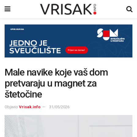
Male navike koje vaš dom
pretvaraju u magnet za
štetočine
Objavio
Vrisak.info
31/05/2026