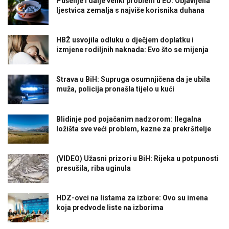
Pušenje i dalje veliki problem u EU: Objavljena
ljestvica zemalja s najviše korisnika duhana
HBŽ usvojila odluku o dječjem doplatku i
izmjene rodiljnih naknada: Evo što se mijenja
Strava u BiH: Supruga osumnjičena da je ubila
muža, policija pronašla tijelo u kući
Blidinje pod pojačanim nadzorom: Ilegalna
ložišta sve veći problem, kazne za prekršitelje
(VIDEO) Užasni prizori u BiH: Rijeka u potpunosti
presušila, riba uginula
HDZ-ovci na listama za izbore: Ovo su imena
koja predvode liste na izborima