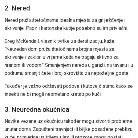
2. Nered
Nered pruža štetočinama idealna mjesta za gniježđenje i
skrivanje. Papir i kartonske kutije posebno su im privlačni.
Greg McKendall, vlasnik tvrtke za deratizaciju, kaže:
“Neuredan dom pruža štetočinama brojna mjesta za
skrivanje i zaklon u vrijeme kada ne tragaju aktivno za
hranom ili vodom.” Smanjenjem nereda u garaži, na tavanu i u
podrumu smanjit ćete i broj skrovišta za nepoželjne goste.
Također je važno održavati podove i kutove čistima kako se
insekti ne bi mogli neometano kretati po kući.
3. Neuredna okućnica
Navike vezane uz okućnicu također mogu stvoriti probleme
unutar doma. Zapušteni travnjaci ili biljke posađene preblizu
kuće, primjerice uz trijem, ulaz ili prozore, mogu postati