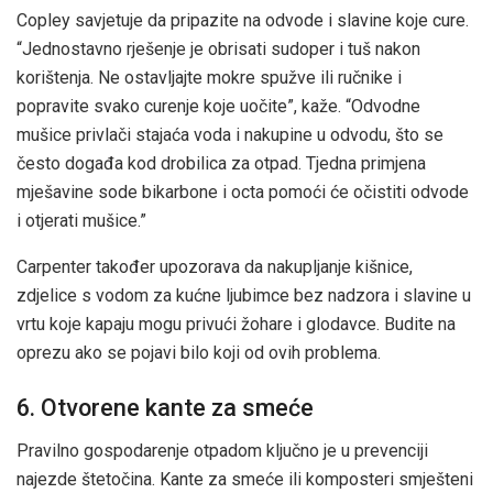
Copley savjetuje da pripazite na odvode i slavine koje cure.
“Jednostavno rješenje je obrisati sudoper i tuš nakon
korištenja. Ne ostavljajte mokre spužve ili ručnike i
popravite svako curenje koje uočite”, kaže. “Odvodne
mušice privlači stajaća voda i nakupine u odvodu, što se
često događa kod drobilica za otpad. Tjedna primjena
mješavine sode bikarbone i octa pomoći će očistiti odvode
i otjerati mušice.”
Carpenter također upozorava da nakupljanje kišnice,
zdjelice s vodom za kućne ljubimce bez nadzora i slavine u
vrtu koje kapaju mogu privući žohare i glodavce. Budite na
oprezu ako se pojavi bilo koji od ovih problema.
6. Otvorene kante za smeće
Pravilno gospodarenje otpadom ključno je u prevenciji
najezde štetočina. Kante za smeće ili komposteri smješteni