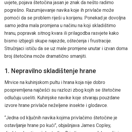
uvjete, pojava štetočina jasan je znak da nešto radimo
pogrešno. Razumijevanje navika koje ih privlače može
pomoći da se problem riješi u korijenu. Ponekad je dovoljna
samo jedna mala promjena u načinu na koji skladištimo
hranu, popravak sitnog kvara ili prilagodba rasvjete kako
bismo izbjegli skupe najezde, oštećenja i frustracije.
Stručnjaci ističu da se uz male promjene unutar i izvan doma
broj štetočina može dramatično smanjiti.
1. Nepravilno skladištenje hrane
Mrvice na kuhinjskom pultu i hrana koja nije dobro
pospremljena najčešći su razlozi zbog kojih se štetočine
odlučuju useliti. Kuhinjske navike koje stvaraju pouzdane
izvore hrane privlače neželjene insekte i glodavce.
“Jedna od ključnih navika kojima privlačimo štetočine je
ostavljanje hrane po kući”, objašnjava James Copley,