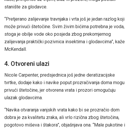
stanište za glodavce.
“Pretjerano zalijevanje travnjaka i vrta još je jedan razlog koji
može privući štetočine. Svim živim bićima potrebna je voda,
stoga je obilje vode oko posjeda zbog prekomjernog
zalijevanja praktički pozivnica insektima i glodavcima”, kaže
McKendall.
4. Otvoreni ulazi
Nicole Carpenter, predsjednica još jedne deratizacijske
tvrtke, dodaje kako i navike poput prozračivanja doma mogu
privući štetočine, jer otvorena vrata i prozori omogućuju
ulazak glodavcima.
“Navika otvaranja vanjskih vrata kako bi se prozračio dom
dobra je za kvalitetu zraka, ali vrlo rizična zbog štetočina,
pogotovo miševa i štakora”, objašnjava ona. “Male pukotine i