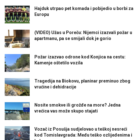
Hajduk utrpao pet komada i pobijedio u borbi za
Europu
(VIDEO) Užas u Poreču: Nijemci izazvali požar u
apartmanu, pa se smijali dok je gorio
Požar izazvao odrone kod Konjica na cestu:
Kamenje oštetilo vozila
Tragedija na Biokovu, planinar preminuo zbog
vrućine i dehidracije
Nosite smokve ili grožđe na more? Jedna
vrećica vas može skupo stajati
Vozač iz Posušja sudjelovao u teškoj nesreći
kod Tomislavgrada: Među teško ozlijeđenima i