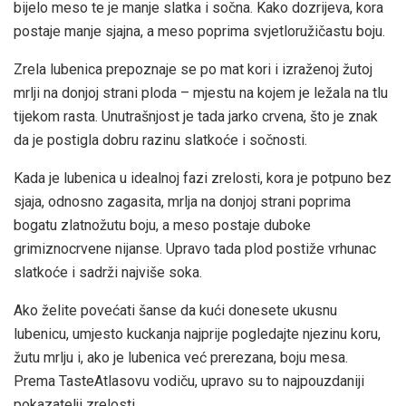
bijelo meso te je manje slatka i sočna. Kako dozrijeva, kora
postaje manje sjajna, a meso poprima svjetloružičastu boju.
Zrela lubenica prepoznaje se po mat kori i izraženoj žutoj
mrlji na donjoj strani ploda – mjestu na kojem je ležala na tlu
tijekom rasta. Unutrašnjost je tada jarko crvena, što je znak
da je postigla dobru razinu slatkoće i sočnosti.
Kada je lubenica u idealnoj fazi zrelosti, kora je potpuno bez
sjaja, odnosno zagasita, mrlja na donjoj strani poprima
bogatu zlatnožutu boju, a meso postaje duboke
grimiznocrvene nijanse. Upravo tada plod postiže vrhunac
slatkoće i sadrži najviše soka.
Ako želite povećati šanse da kući donesete ukusnu
lubenicu, umjesto kuckanja najprije pogledajte njezinu koru,
žutu mrlju i, ako je lubenica već prerezana, boju mesa.
Prema TasteAtlasovu vodiču, upravo su to najpouzdaniji
pokazatelji zrelosti.