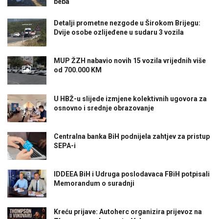
beba
Detalji prometne nezgode u Širokom Brijegu:
Dvije osobe ozlijeđene u sudaru 3 vozila
MUP ŽZH nabavio novih 15 vozila vrijednih više
od 700.000 KM
U HBŽ-u slijede izmjene kolektivnih ugovora za
osnovno i srednje obrazovanje
Centralna banka BiH podnijela zahtjev za pristup
SEPA-i
IDDEEA BiH i Udruga poslodavaca FBiH potpisali
Memorandum o suradnji
Kreću prijave: Autoherc organizira prijevoz na