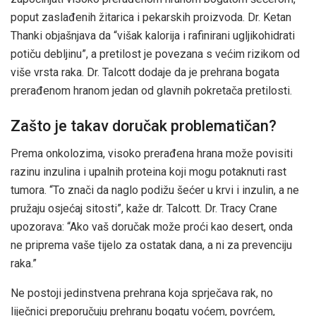
poput zaslađenih žitarica i pekarskih proizvoda. Dr. Ketan
Thanki objašnjava da “višak kalorija i rafinirani ugljikohidrati
potiču debljinu”, a pretilost je povezana s većim rizikom od
više vrsta raka. Dr. Talcott dodaje da je prehrana bogata
prerađenom hranom jedan od glavnih pokretača pretilosti.
Zašto je takav doručak problematičan?
Prema onkolozima, visoko prerađena hrana može povisiti
razinu inzulina i upalnih proteina koji mogu potaknuti rast
tumora. “To znači da naglo podižu šećer u krvi i inzulin, a ne
pružaju osjećaj sitosti”, kaže dr. Talcott. Dr. Tracy Crane
upozorava: “Ako vaš doručak može proći kao desert, onda
ne priprema vaše tijelo za ostatak dana, a ni za prevenciju
raka.”
Ne postoji jedinstvena prehrana koja sprječava rak, no
liječnici preporučuju prehranu bogatu voćem, povrćem,