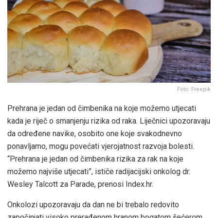
Foto: Freepik
Prehrana je jedan od čimbenika na koje možemo utjecati
kada je riječ o smanjenju rizika od raka. Liječnici upozoravaju
da određene navike, osobito one koje svakodnevno
ponavljamo, mogu povećati vjerojatnost razvoja bolesti.
“Prehrana je jedan od čimbenika rizika za rak na koje
možemo najviše utjecati”, ističe radijacijski onkolog dr.
Wesley Talcott za Parade, prenosi Index.hr.
Onkolozi upozoravaju da dan ne bi trebalo redovito
započinjati visoko prerađenom hranom bogatom šećerom,