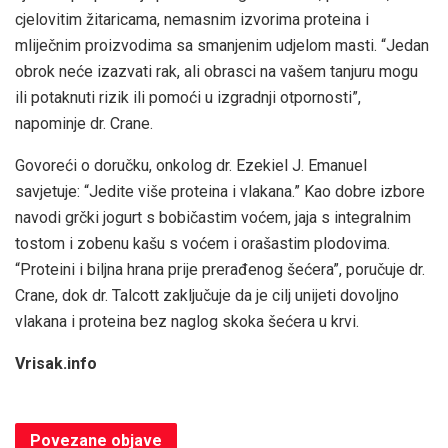
cjelovitim žitaricama, nemasnim izvorima proteina i
mliječnim proizvodima sa smanjenim udjelom masti. “Jedan
obrok neće izazvati rak, ali obrasci na vašem tanjuru mogu
ili potaknuti rizik ili pomoći u izgradnji otpornosti”,
napominje dr. Crane.
Govoreći o doručku, onkolog dr. Ezekiel J. Emanuel
savjetuje: “Jedite više proteina i vlakana.” Kao dobre izbore
navodi grčki jogurt s bobičastim voćem, jaja s integralnim
tostom i zobenu kašu s voćem i orašastim plodovima.
“Proteini i biljna hrana prije prerađenog šećera”, poručuje dr.
Crane, dok dr. Talcott zaključuje da je cilj unijeti dovoljno
vlakana i proteina bez naglog skoka šećera u krvi.
Vrisak.info
Povezane
objave