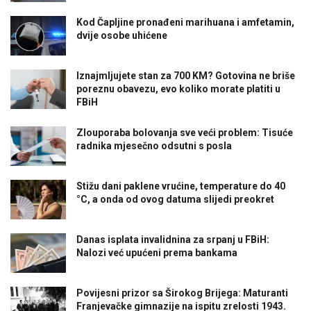
Kod Čapljine pronađeni marihuana i amfetamin,
dvije osobe uhićene
Iznajmljujete stan za 700 KM? Gotovina ne briše
poreznu obavezu, evo koliko morate platiti u
FBiH
Zlouporaba bolovanja sve veći problem: Tisuće
radnika mjesečno odsutni s posla
Stižu dani paklene vrućine, temperature do 40
°C, a onda od ovog datuma slijedi preokret
Danas isplata invalidnina za srpanj u FBiH:
Nalozi već upućeni prema bankama
Povijesni prizor sa Širokog Brijega: Maturanti
Franjevačke gimnazije na ispitu zrelosti 1943.