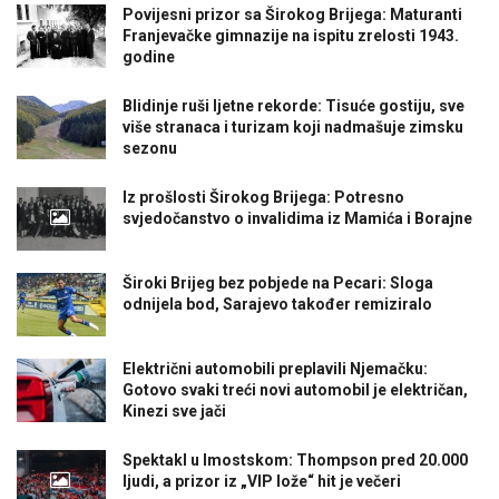
Povijesni prizor sa Širokog Brijega: Maturanti
Franjevačke gimnazije na ispitu zrelosti 1943.
godine
Blidinje ruši ljetne rekorde: Tisuće gostiju, sve
više stranaca i turizam koji nadmašuje zimsku
sezonu
Iz prošlosti Širokog Brijega: Potresno
svjedočanstvo o invalidima iz Mamića i Borajne
Široki Brijeg bez pobjede na Pecari: Sloga
odnijela bod, Sarajevo također remiziralo
Električni automobili preplavili Njemačku:
Gotovo svaki treći novi automobil je električan,
Kinezi sve jači
Spektakl u Imostskom: Thompson pred 20.000
ljudi, a prizor iz „VIP lože“ hit je večeri