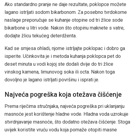
Ako standardno pranje ne daje rezultate, poklopce možete
lagano istrljati sodom bikarbonom. Za posebno tvrdokorne
naslage preporučuje se kuhanje otopine od tri žlice sode
bikarbone u litri vode. Nakon što otopinu maknete s vatre,
dodajte žlicu tekućeg deterdženta.
Kad se smjesa ohladi, njome istrljajte poklopac i dobro ga
isperite. Učinkovita je i metoda kuhanja poklopca pet do
deset minuta u vodi kojoj ste dodali dvije do tri žlice
vinskog kamena, limunovog soka ili octa. Nakon toga
dovoljno je lagano istrljati površinu i isprati je.
Najveća pogreška koja otežava čišćenje
Prema riječima stručnjaka, najveća pogreška pri uklanjanju
masnoće jest korištenje hladne vode. Hladna voda uzrokuje
stvrdnjavanje masnoće, što dodatno otežava čišćenje. Stoga
uvijek koristite vruću vodu koja pomaže otopiti masne