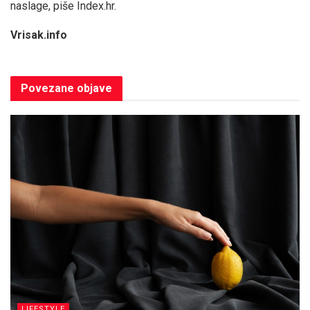
naslage, piše Index.hr.
Vrisak.info
Povezane
objave
LIFESTYLE