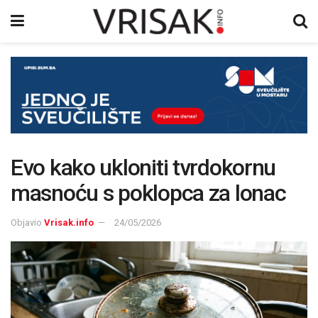
Evo kako ukloniti tvrdokornu
masnoću s poklopca za lonac
Objavio
Vrisak.info
24/05/2026