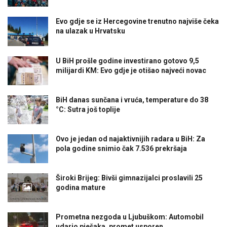
Evo gdje se iz Hercegovine trenutno najviše čeka
na ulazak u Hrvatsku
U BiH prošle godine investirano gotovo 9,5
milijardi KM: Evo gdje je otišao najveći novac
BiH danas sunčana i vruća, temperature do 38
°C: Sutra još toplije
Ovo je jedan od najaktivnijih radara u BiH: Za
pola godine snimio čak 7.536 prekršaja
Široki Brijeg: Bivši gimnazijalci proslavili 25
godina mature
Prometna nezgoda u Ljubuškom: Automobil
udario pješaka, promet usporen