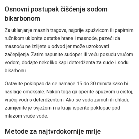
Osnovni postupak čišćenja sodom
bikarbonom
Za uklanjanje masnih tragova, najprije spužvicom ili papirnim
ručnikom uklonite ostatke hrane i masnoće, pazeći da
masnoću ne izlijete u odvod jer može uzrokovati
začepljenja. Zatim napunite sudoper ili veću posudu vrućom
vodom, dodajte nekoliko kapi deterdženta za suđe i sodu
bikarbonu.
Ostavite poklopac da se namače 15 do 30 minuta kako bi
naslage omekšale. Nakon toga ga operite spužvom u čistoj,
vrućoj vodi s deterdžentom. Ako se voda zamuti ili ohladi,
zamijenite je svježom i na kraju isperite poklopac pod
mlazom vruće vode.
Metode za najtvrdokornije mrlje