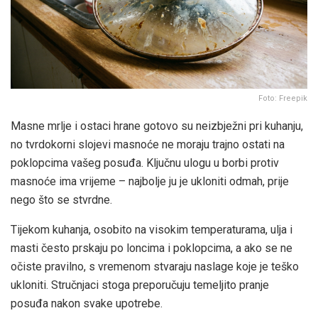
Foto: Freepik
Masne mrlje i ostaci hrane gotovo su neizbježni pri kuhanju,
no tvrdokorni slojevi masnoće ne moraju trajno ostati na
poklopcima vašeg posuđa. Ključnu ulogu u borbi protiv
masnoće ima vrijeme – najbolje ju je ukloniti odmah, prije
nego što se stvrdne.
Tijekom kuhanja, osobito na visokim temperaturama, ulja i
masti često prskaju po loncima i poklopcima, a ako se ne
očiste pravilno, s vremenom stvaraju naslage koje je teško
ukloniti. Stručnjaci stoga preporučuju temeljito pranje
posuđa nakon svake upotrebe.