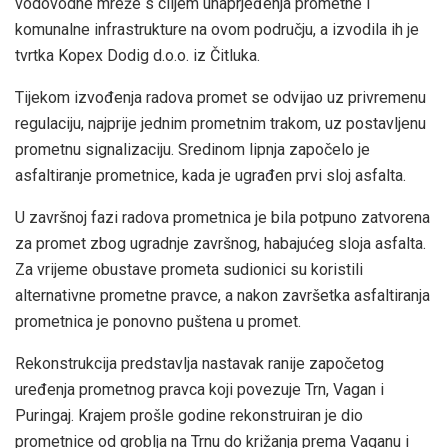
vodovodne mreže s ciljem unaprjeđenja prometne i
komunalne infrastrukture na ovom području, a izvodila ih je
tvrtka Kopex Dodig d.o.o. iz Čitluka.
Tijekom izvođenja radova promet se odvijao uz privremenu
regulaciju, najprije jednim prometnim trakom, uz postavljenu
prometnu signalizaciju. Sredinom lipnja započelo je
asfaltiranje prometnice, kada je ugrađen prvi sloj asfalta.
U završnoj fazi radova prometnica je bila potpuno zatvorena
za promet zbog ugradnje završnog, habajućeg sloja asfalta.
Za vrijeme obustave prometa sudionici su koristili
alternativne prometne pravce, a nakon završetka asfaltiranja
prometnica je ponovno puštena u promet.
Rekonstrukcija predstavlja nastavak ranije započetog
uređenja prometnog pravca koji povezuje Trn, Vagan i
Puringaj. Krajem prošle godine rekonstruiran je dio
prometnice od groblja na Trnu do križanja prema Vaganu i