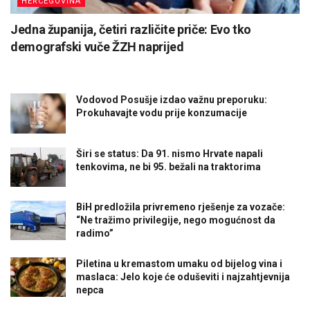
HERCEGOVINA
Jedna županija, četiri različite priče: Evo tko
demografski vuče ŽZH naprijed
Vodovod Posušje izdao važnu preporuku:
Prokuhavajte vodu prije konzumacije
Širi se status: Da 91. nismo Hrvate napali
tenkovima, ne bi 95. bežali na traktorima
BiH predložila privremeno rješenje za vozače:
“Ne tražimo privilegije, nego mogućnost da
radimo”
Piletina u kremastom umaku od bijelog vina i
maslaca: Jelo koje će oduševiti i najzahtjevnija
nepca