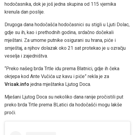
hodočasnika, dok je još jedna skupina od 115 vjernika
krenula dan poslije.
Drugoga dana hodočašća hodočasnici su stigli u Ljuti Dolac,
gdje su ih, kao i prethodnih godina, srdačno dočekali
mještani. Za umorne putnike osigurani su hrana, piće i
smještaj, a njihov dolazak oko 21 sat protekao je u ozračju
veselja i zajedništva.
“Preko našeg brda Trtle idu prema Blatnici, gdje ih čeka
okrjepa kod Ante Vučića uz kavu i piće” rekla je za
Vrisak.info
jedna mještanka Ljutog Doca.
Mješani Ljutog Doca su nekoliko dana ranije pročistili put
preko brda Trtle prema BLatici da hodočašći mogu lakše
proći.