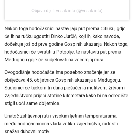
Objavu dijeli Vrisak.info (@vrisak.info)
Nakon toga hodočasnici nastavljaju put prema Čitluku, gdje
će ih na ručku ugostiti Dinko Jurčić, koji ih, kako navode,
dočekuje još od prve godine Gospinih ukazanja. Nakon toga,
hodočasnici će svratiti u Potpolje, te nastaviti put prema
Međugorju gdje će sudjelovati na večernjoj misi.
Ovogodišnje hodočašće ima posebno značenje jer se
obilježava 45. obljetnica Gospinih ukazanja u Međugorju.
Sudionici će tijekom tri dana pješačenja molitvom, žrtvom i
zajedništvom prijeći stotine kilometara kako bi na odredište
stigli uoči same obljetnice.
Unatoč zahtjevnoj ruti i visokim ljetnim temperaturama,
među hodočasnicima vlada veliko zajedništvo, radost i
snažan duhovni motiv.