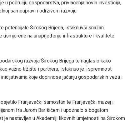
 u području gospodarstva, privlačenja novih investicija,
alnoj samoupravi i održivom razvoju.
 potencijale Širokog Brijega, istaknuvši snažan
te usmjerene na unaprjeđenje infrastrukture i kvalitete
podarskog razvoja Širokog Brijega te naglasio kako
ao važno tržište i partnera. Istaknuo je i spremnost
 inicijativama koje doprinose jačanju gospodarskih veza i
osjetilo Franjevački samostan te Franjevački muzej i
rdijanom fra Jurom Barišićem i upoznalo s bogatom
 je nastavljen u Akademiji likovnih umjetnosti na Širokom