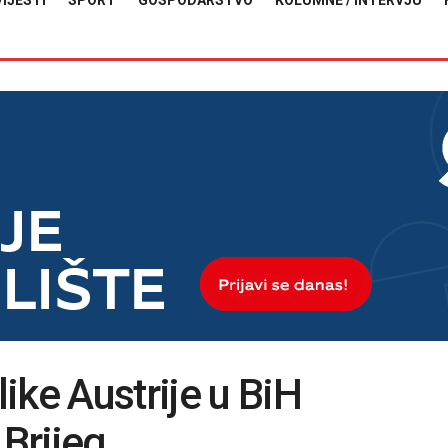
VIJESTI
SPORT
GOSPODARSTVO
KOLUMNE / INTERVJU
ike Austrije u BiH
 Brijeg