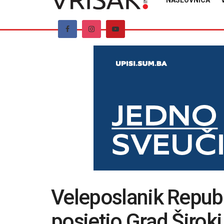
NASLOVNICA
Veleposlanik Republ
posjetio Grad Široki