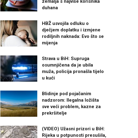
zemalja s najviše korisnika
duhana
HBŽ usvojila odluku o
dječjem doplatku i izmjene
rodiljnih naknada: Evo što se
mijenja
Strava u BiH: Supruga
osumnjičena da je ubila
muža, policija pronašla tijelo
u kući
Blidinje pod pojačanim
nadzorom: Ilegalna ložišta
sve veći problem, kazne za
prekršitelje
(VIDEO) Užasni prizori u BiH:
Rijeka u potpunosti presušila,