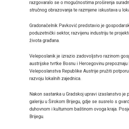
razgovaralo se o mogućnostima proširenja suradnje
stručnog obrazovanja te razmjene iskustava u lok
Gradonačelnik Pavković predstavio je gospodarske
poduzetnički sektor, razvijenu industriju te projek
života građana.
Veleposlanik je izrazio zadovoljstvo razinom gos
austrijske tvrtke Bosnu i Hercegovinu prepoznaju k
Veleposlanstva Republike Austrije pružiti potporu
razvoju lokalnih zajednica.
Nakon sastanka u Gradskoj upravi izaslanstvo je p
galeriju u Širokom Brijegu, gdje se susrelo s gva
duhovnom i kulturnom baštinom ovoga kraja. Posjet
Brijegu.