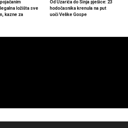
d pojačanim
Od Uzarića do Sinja pješice: 23
legalna ložišta sve
hodočasnika krenula na put
m, kazne za
uoči Velike Gospe