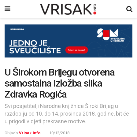
U Širokom Brijegu otvorena
samostalna izložba slika
Zdravka Rogića
Svi posjetitelji Narodne knjižnice Široki Brijeg u
razdoblju od 10. do 14. prosinca 2018. godine, bit će
u prigodi vidjeti prekrasne motive.
Objavio
Vrisak.info
10/12/2018