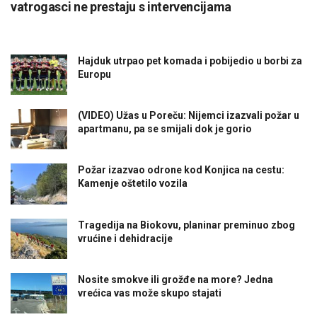
vatrogasci ne prestaju s intervencijama
Hajduk utrpao pet komada i pobijedio u borbi za
Europu
(VIDEO) Užas u Poreču: Nijemci izazvali požar u
apartmanu, pa se smijali dok je gorio
Požar izazvao odrone kod Konjica na cestu:
Kamenje oštetilo vozila
Tragedija na Biokovu, planinar preminuo zbog
vrućine i dehidracije
Nosite smokve ili grožđe na more? Jedna
vrećica vas može skupo stajati