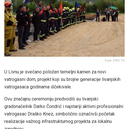
Foto: PRO TV
U Livnu je svečano položen temeljni kamen za novi
vatrogasni dom, projekt koji su brojne generacije livanjskih
vatrogasaca godinama iščekivale.
Ovu značajnu ceremoniju predvodili su livanjski
gradonačelnik Darko Čondrić i najstariji aktivni profesionalni
vatrogasac Draško Knez, simbolično označivši početak
realizacije važnog infrastrukturnog projekta za lokalnu
zajednicu.