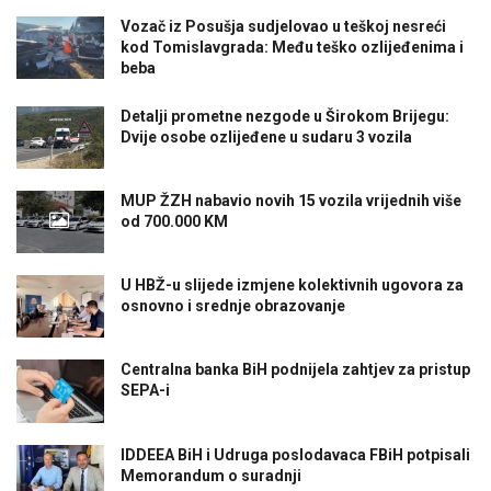
Vozač iz Posušja sudjelovao u teškoj nesreći
kod Tomislavgrada: Među teško ozlijeđenima i
beba
Detalji prometne nezgode u Širokom Brijegu:
Dvije osobe ozlijeđene u sudaru 3 vozila
MUP ŽZH nabavio novih 15 vozila vrijednih više
od 700.000 KM
U HBŽ-u slijede izmjene kolektivnih ugovora za
osnovno i srednje obrazovanje
Centralna banka BiH podnijela zahtjev za pristup
SEPA-i
IDDEEA BiH i Udruga poslodavaca FBiH potpisali
Memorandum o suradnji