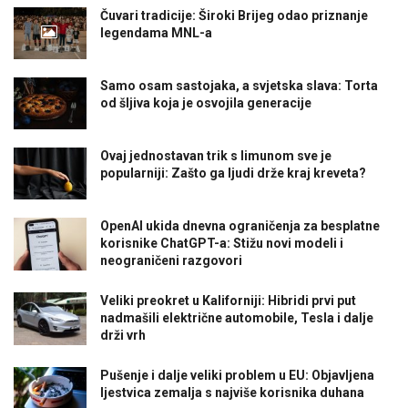
Čuvari tradicije: Široki Brijeg odao priznanje
legendama MNL-a
Samo osam sastojaka, a svjetska slava: Torta
od šljiva koja je osvojila generacije
Ovaj jednostavan trik s limunom sve je
popularniji: Zašto ga ljudi drže kraj kreveta?
OpenAI ukida dnevna ograničenja za besplatne
korisnike ChatGPT-a: Stižu novi modeli i
neograničeni razgovori
Veliki preokret u Kaliforniji: Hibridi prvi put
nadmašili električne automobile, Tesla i dalje
drži vrh
Pušenje i dalje veliki problem u EU: Objavljena
ljestvica zemalja s najviše korisnika duhana