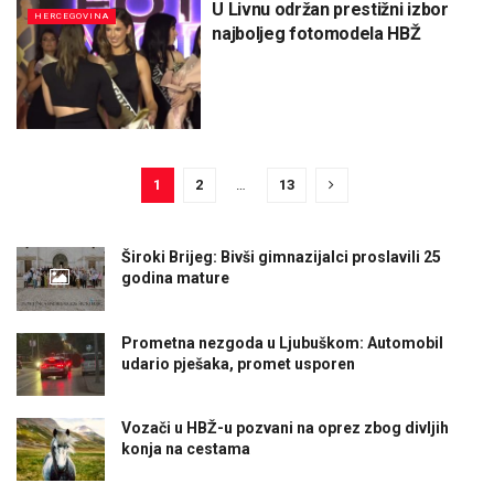
U Livnu održan prestižni izbor
HERCEGOVINA
najboljeg fotomodela HBŽ
1
2
…
13
Široki Brijeg: Bivši gimnazijalci proslavili 25
godina mature
Prometna nezgoda u Ljubuškom: Automobil
udario pješaka, promet usporen
Vozači u HBŽ-u pozvani na oprez zbog divljih
konja na cestama