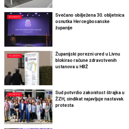
Svečano obilježena 30. obljetnica
VIJESTI
osnutka Hercegbosanske
županije
Županijski porezni ured u Livnu
VIJESTI
blokirao račune zdravstvenih
ustanova u HBŽ
Sud potvrdio zakonitost štrajka u
VIJESTI
ŽZH, sindikat najavljuje nastavak
protesta