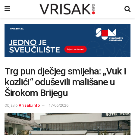
Trg pun dječjeg smijeha: „Vuk i
kozlići“ oduševili mališane u
Širokom Brijegu
Objavio
Vrisak.info
17/06/2026