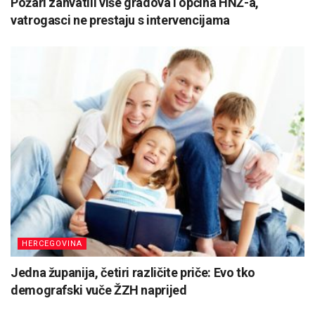
Požari zahvatili više gradova i općina HNŽ-a,
vatrogasci ne prestaju s intervencijama
HERCEGOVINA
Jedna županija, četiri različite priče: Evo tko
demografski vuče ŽZH naprijed