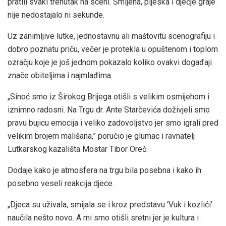
pratili svaki trenutak na sceni. Smijeha, pljeska i dječje graje
nije nedostajalo ni sekunde.
Uz zanimljive lutke, jednostavnu ali maštovitu scenografiju i
dobro poznatu priču, večer je protekla u opuštenom i toplom
ozračju koje je još jednom pokazalo koliko ovakvi događaji
znače obiteljima i najmlađima.
„Sinoć smo iz Širokog Brijega otišli s velikim osmijehom i
iznimno radosni. Na Trgu dr. Ante Starčevića doživjeli smo
pravu bujicu emocija i veliko zadovoljstvo jer smo igrali pred
velikim brojem mališana,” poručio je glumac i ravnatelj
Lutkarskog kazališta Mostar Tibor Oreč.
Dodaje kako je atmosfera na trgu bila posebna i kako ih
posebno veseli reakcija djece.
„Djeca su uživala, smijala se i kroz predstavu ‘Vuk i kozlići’
naučila nešto novo. A mi smo otišli sretni jer je kultura i