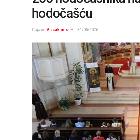
hodočašću
Objavio
Vrisak.info
31/05/2026