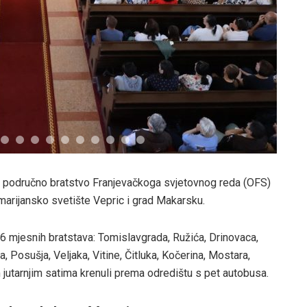
o područno bratstvo Franjevačkoga svjetovnog reda (OFS)
marijansko svetište Vepric i grad Makarsku.
6 mjesnih bratstava: Tomislavgrada, Ružića, Drinovaca,
Posušja, Veljaka, Vitine, Čitluka, Kočerina, Mostara,
 jutarnjim satima krenuli prema odredištu s pet autobusa.