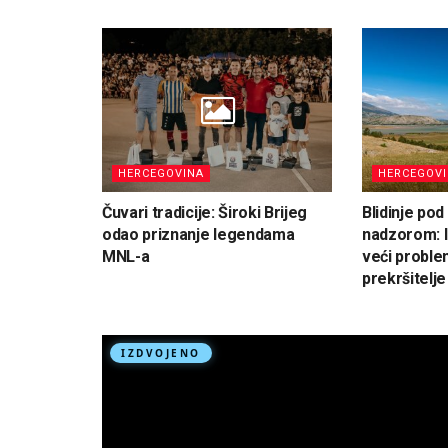
HERCEGOVINA
HERCEGOV
Čuvari tradicije: Široki Brijeg
Blidinje po
odao priznanje legendama
nadzorom: I
MNL-a
veći proble
prekršitelje