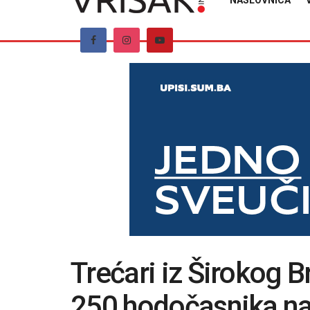
NASLOVNICA
Trećari iz Širokog 
250 hodočasnika n