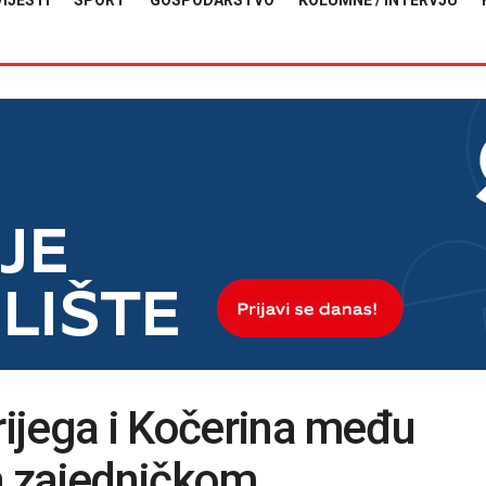
VIJESTI
SPORT
GOSPODARSTVO
KOLUMNE / INTERVJU
Brijega i Kočerina među
a zajedničkom