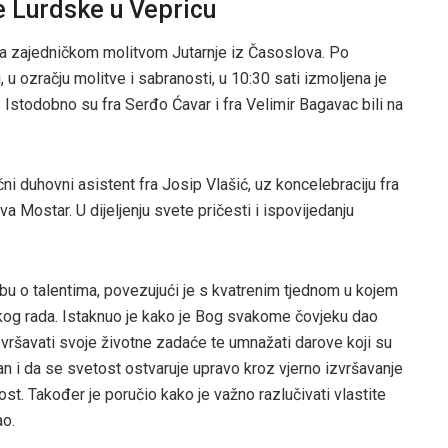
e Lurdske u Vepricu
a zajedničkom molitvom Jutarnje iz Časoslova. Po
u ozračju molitve i sabranosti, u 10:30 sati izmoljena je
. Istodobno su fra Serđo Ćavar i fra Velimir Bagavac bili na
i duhovni asistent fra Josip Vlašić, uz koncelebraciju fra
 Mostar. U dijeljenju svete pričesti i ispovijedanju
obu o talentima, povezujući je s kvatrenim tjednom u kojem
kog rada. Istaknuo je kako je Bog svakome čovjeku dao
vršavati svoje životne zadaće te umnažati darove koji su
an i da se svetost ostvaruje upravo kroz vjerno izvršavanje
st. Također je poručio kako je važno razlučivati vlastite
ao.