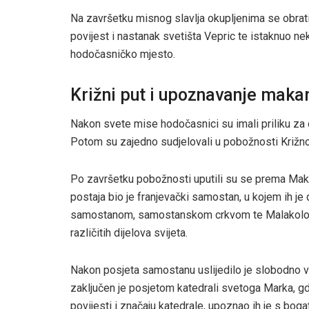
Na završetku misnog slavlja okupljenima se obratio
povijest i nastanak svetišta Vepric te istaknuo n
hodočasničko mjesto.
Križni put i upoznavanje maka
Nakon svete mise hodočasnici su imali priliku za
Potom su zajedno sudjelovali u pobožnosti Križno
Po završetku pobožnosti uputili su se prema Maka
postaja bio je franjevački samostan, u kojem ih j
samostanom, samostanskom crkvom te Malakološki
različitih dijelova svijeta.
Nakon posjeta samostanu uslijedilo je slobodno v
zaključen je posjetom katedrali svetoga Marka, g
povijesti i značaju katedrale, upoznao ih je s bo