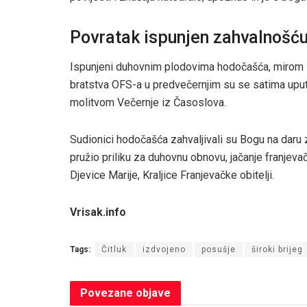
Povratak ispunjen zahvalnošću
Ispunjeni duhovnim plodovima hodočašća, mirom 
bratstva OFS-a u predvečernjim su se satima uput
molitvom Večernje iz Časoslova.
Sudionici hodočašća zahvaljivali su Bogu na daru za
pružio priliku za duhovnu obnovu, jačanje franjev
Djevice Marije, Kraljice Franjevačke obitelji.
Vrisak.info
Tags:
Čitluk
izdvojeno
posušje
široki brijeg
Povezane
objave