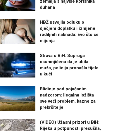
zemalja s najviše korisnika
duhana
HBŽ usvojila odluku o
dječjem doplatku i izmjene
rodiljnih naknada: Evo što se
mijenja
Strava u BiH: Supruga
osumnjičena da je ubila
muža, policija pronašla tijelo
u kući
Blidinje pod pojačanim
nadzorom: Ilegalna ložišta
sve veći problem, kazne za
prekršitelje
(VIDEO) Užasni prizori u BiH:
Rijeka u potpunosti presušila,