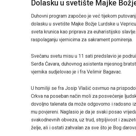
Dolasku u svetište Majke Božj
Duhovni program započeo je već tijekom putovanj
dolasku u svetište Majke Božje Lurdske u Vepricu, 
sveta krunica kao priprava za euharistijsko slavlje
raspolaganju vjernicima za sakrament pomirenja.
Svečanu svetu misu u 11 sati predslavio je područn
Serđa Ćavara, duhovnog asistenta mjesnog bratstva
vjernika sudjelovao je i fra Velimir Bagavac.
U homiliji se fra Josip Vlašić osvrnuo na prispod
Crkva na poseban način moli za posvećenje ljuds
dovoljno talenata da može odgovorno i radosno iz
mu povjereni. Naglasio je da je svaki posao vrijed
svakodnevnih obveza, uz trud, strpljivost i zauzeto
želje, ali i ostati zahvalan za sve što je Bog darov