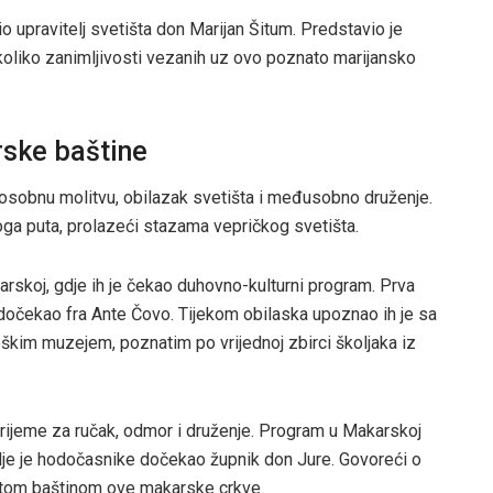
 upravitelj svetišta don Marijan Šitum. Predstavio je
ekoliko zanimljivosti vezanih uz ovo poznato marijansko
rske baštine
 osobnu molitvu, obilazak svetišta i međusobno druženje.
ga puta, prolazeći stazama vepričkog svetišta.
rskoj, gdje ih je čekao duhovno-kulturni program. Prva
e dočekao fra Ante Čovo. Tijekom obilaska upoznao ih je sa
m muzejem, poznatim po vrijednoj zbirci školjaka iz
rijeme za ručak, odmor i druženje. Program u Makarskoj
dje je hodočasnike dočekao župnik don Jure. Govoreći o
gatom baštinom ove makarske crkve.