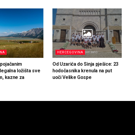
INA
HERCEGOVINA
d pojačanim
Od Uzarića do Sinja pješice: 23
legalna ložišta sve
hodočasnika krenula na put
m, kazne za
uoči Velike Gospe