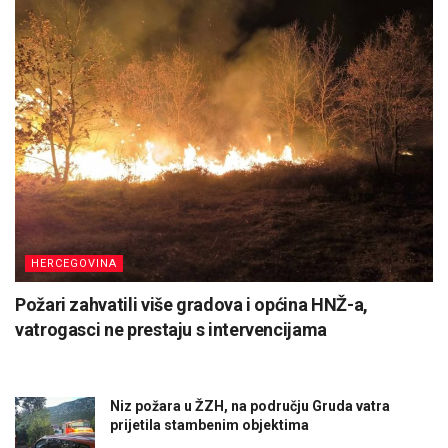
HERCEGOVINA
Požari zahvatili više gradova i općina HNŽ-a,
vatrogasci ne prestaju s intervencijama
Niz požara u ŽZH, na području Gruda vatra
prijetila stambenim objektima