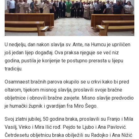
U nedjelju, dan nakon slavlja sv. Ante, na Humcu je upriličen
još jedan lijep događaj. Ova praksa njeguje se već niz
godina, pustila je korijenje te postupno prerasta u lijepu
tradiciju.
Osamnaest bračnih parova okupilo se u crkvi kako bi pred
oltarom, tijekom misnog slavlja, proslavili svoje bračne
obljetnice i obnovili bračne zavjete. Misno slavlje predvodio
je humački župnik i gvardijan fra Miro Šego.
Svoj zlatni jubilej, 50 godina braka, proslavili su Franjo i Mila
Vasilj, Vinko i Mira Ilić rođ. Pejdo te Ljubo i Ana Pavlović.
Četrdesetu obljetnicu braka obilježili su Radojko i Ana Nižić