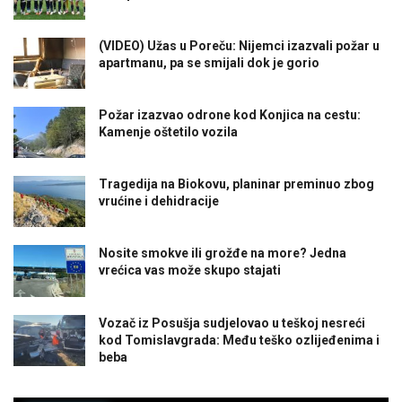
(VIDEO) Užas u Poreču: Nijemci izazvali požar u
apartmanu, pa se smijali dok je gorio
Požar izazvao odrone kod Konjica na cestu:
Kamenje oštetilo vozila
Tragedija na Biokovu, planinar preminuo zbog
vrućine i dehidracije
Nosite smokve ili grožđe na more? Jedna
vrećica vas može skupo stajati
Vozač iz Posušja sudjelovao u teškoj nesreći
kod Tomislavgrada: Među teško ozlijeđenima i
beba