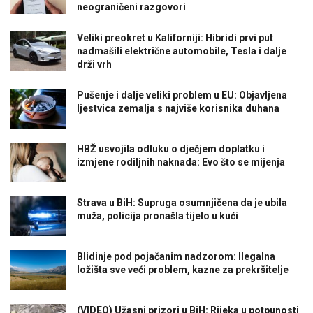
neograničeni razgovori
Veliki preokret u Kaliforniji: Hibridi prvi put
nadmašili električne automobile, Tesla i dalje
drži vrh
Pušenje i dalje veliki problem u EU: Objavljena
ljestvica zemalja s najviše korisnika duhana
HBŽ usvojila odluku o dječjem doplatku i
izmjene rodiljnih naknada: Evo što se mijenja
Strava u BiH: Supruga osumnjičena da je ubila
muža, policija pronašla tijelo u kući
Blidinje pod pojačanim nadzorom: Ilegalna
ložišta sve veći problem, kazne za prekršitelje
(VIDEO) Užasni prizori u BiH: Rijeka u potpunosti