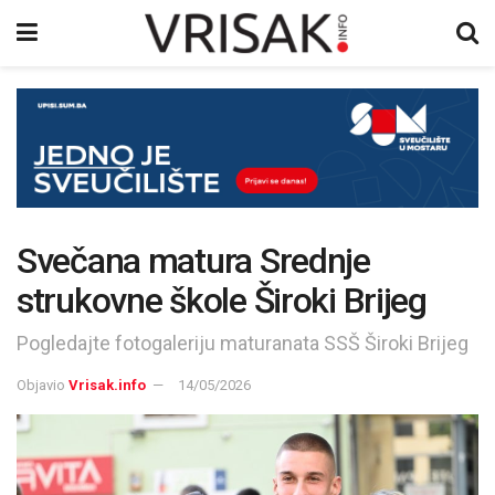
Svečana matura Srednje
strukovne škole Široki Brijeg
Pogledajte fotogaleriju maturanata SSŠ Široki Brijeg
Objavio
Vrisak.info
14/05/2026