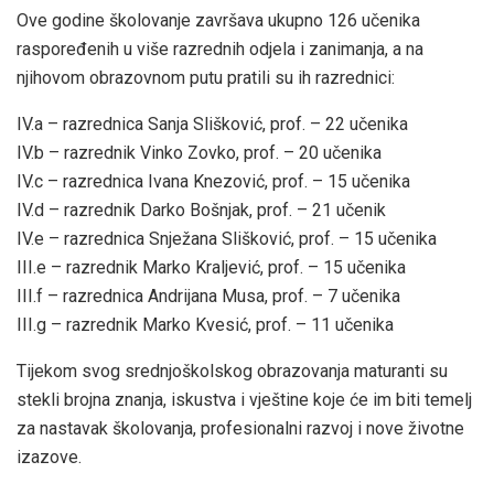
Ove godine školovanje završava ukupno 126 učenika
raspoređenih u više razrednih odjela i zanimanja, a na
njihovom obrazovnom putu pratili su ih razrednici:
IV.a – razrednica Sanja Slišković, prof. – 22 učenika
IV.b – razrednik Vinko Zovko, prof. – 20 učenika
IV.c – razrednica Ivana Knezović, prof. – 15 učenika
IV.d – razrednik Darko Bošnjak, prof. – 21 učenik
IV.e – razrednica Snježana Slišković, prof. – 15 učenika
III.e – razrednik Marko Kraljević, prof. – 15 učenika
III.f – razrednica Andrijana Musa, prof. – 7 učenika
III.g – razrednik Marko Kvesić, prof. – 11 učenika
Tijekom svog srednjoškolskog obrazovanja maturanti su
stekli brojna znanja, iskustva i vještine koje će im biti temelj
za nastavak školovanja, profesionalni razvoj i nove životne
izazove.