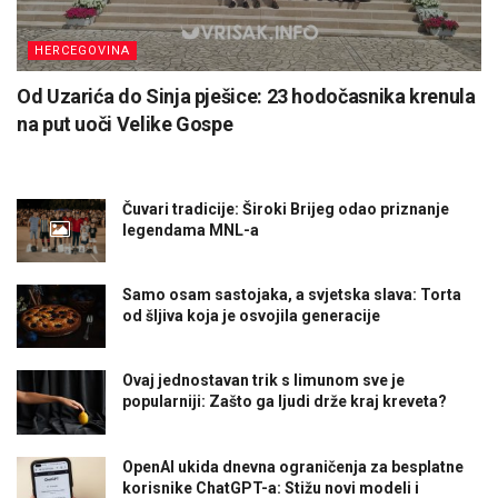
HERCEGOVINA
Od Uzarića do Sinja pješice: 23 hodočasnika krenula
na put uoči Velike Gospe
Čuvari tradicije: Široki Brijeg odao priznanje
legendama MNL-a
Samo osam sastojaka, a svjetska slava: Torta
od šljiva koja je osvojila generacije
Ovaj jednostavan trik s limunom sve je
popularniji: Zašto ga ljudi drže kraj kreveta?
OpenAI ukida dnevna ograničenja za besplatne
korisnike ChatGPT-a: Stižu novi modeli i