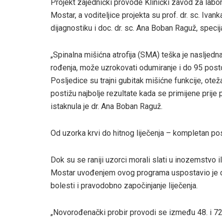
Projekt zajednički provode Klinički zavod za labora
Mostar, a voditeljice projekta su prof. dr. sc. Iva
dijagnostiku i doc. dr. sc. Ana Boban Raguž, specija
„Spinalna mišićna atrofija (SMA) teška je nasljed
rođenja, može uzrokovati odumiranje i do 95 posto
Posljedice su trajni gubitak mišićne funkcije, ot
postižu najbolje rezultate kada se primijene prije
istaknula je dr. Ana Boban Raguž.
Od uzorka krvi do hitnog liječenja – kompletan p
Dok su se raniji uzorci morali slati u inozemstvo 
Mostar uvođenjem ovog programa uspostavio je cje
bolesti i pravodobno započinjanje liječenja.
„Novorođenački probir provodi se između 48. i 72. 