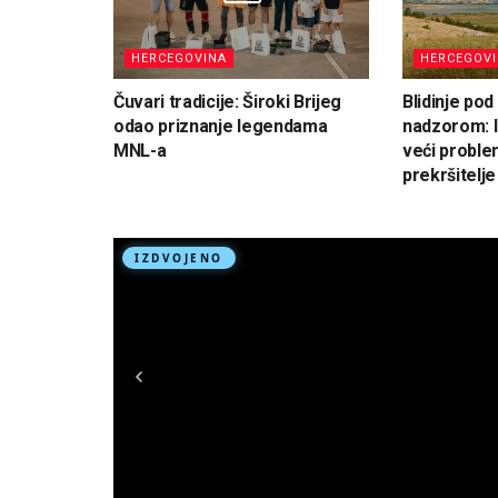
HERCEGOVINA
HERCEGOV
Čuvari tradicije: Široki Brijeg
Blidinje po
odao priznanje legendama
nadzorom: I
MNL-a
veći proble
prekršitelje