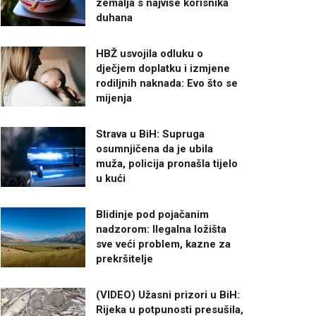
zemalja s najviše korisnika
duhana
HBŽ usvojila odluku o
dječjem doplatku i izmjene
rodiljnih naknada: Evo što se
mijenja
Strava u BiH: Supruga
osumnjičena da je ubila
muža, policija pronašla tijelo
u kući
Blidinje pod pojačanim
nadzorom: Ilegalna ložišta
sve veći problem, kazne za
prekršitelje
(VIDEO) Užasni prizori u BiH:
Rijeka u potpunosti presušila,