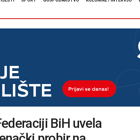
VIJESTI
SPORT
GOSPODARSTVO
KOLUMNE / INTERVJU
ederaciji BiH uvela
nački probir na