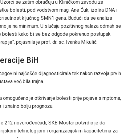
. Uzorci se zatim obrađuju u Kliničkom zavodu za
ijetke bolesti, pod vodstvom mag. Ane Ćuk, izolira DNA i
prisutnost ključnog SMN1 gena. Budući da se analiza
eno je na minimum. U slučaju pozitivnog nalaza odmah se
čje bolesti kako bi se bez odgode pokrenuo postupak
pije“, pojasnila je prof. dr. sc. Ivanka Mikulić.
eracije BiH
cegovini najčešće dijagnosticirala tek nakon razvoja prvih
tava već bila trajna.
omogućeno je otkrivanje bolesti prije pojave simptoma,
e i znatno bolju prognozu.
e 212 novorođenčadi, SKB Mostar potvrdio je da
ijskom tehnologijom i organizacijskim kapacitetima za