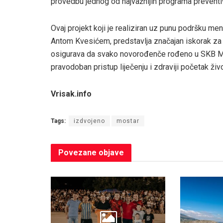
provedbu jednog od najvažnijih programa prevent
Ovaj projekt koji je realiziran uz punu podršku me
Antom Kvesićem, predstavlja značajan iskorak za
osigurava da svako novorođenče rođeno u SKB Most
pravodoban pristup liječenju i zdraviji početak živ
Vrisak.info
Tags:
izdvojeno
mostar
Povezane
objave