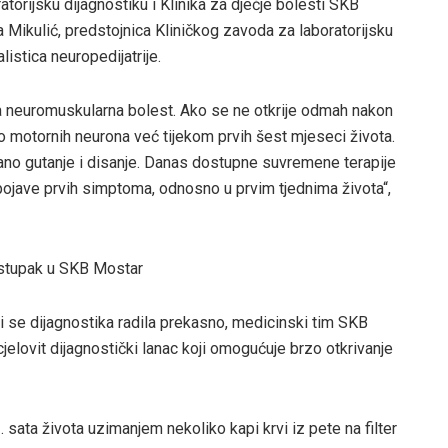
torijsku dijagnostiku i Klinika za dječje bolesti SKB
nka Mikulić, predstojnica Kliničkog zavoda za laboratorijsku
listica neuropedijatrije.
na neuromuskularna bolest. Ako se ne otkrije odmah nakon
 motornih neurona već tijekom prvih šest mjeseci života.
ežano gutanje i disanje. Danas dostupne suvremene terapije
 pojave prvih simptoma, odnosno u prvim tjednima života“,
ostupak u SKB Mostar
ili se dijagnostika radila prekasno, medicinski tim SKB
lovit dijagnostički lanac koji omogućuje brzo otkrivanje
sata života uzimanjem nekoliko kapi krvi iz pete na filter