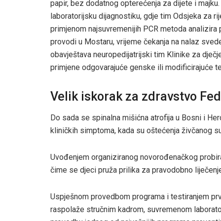
papir, bez dodatnog opterećenja za dijete i majku
laboratorijsku dijagnostiku, gdje tim Odsjeka za r
primjenom najsuvremenijih PCR metoda analizira 
provodi u Mostaru, vrijeme čekanja na nalaz sved
obavještava neuropedijatrijski tim Klinike za dje
primjene odgovarajuće genske ili modificirajuće tera
Velik iskorak za zdravstvo Fed
Do sada se spinalna mišićna atrofija u Bosni i Her
kliničkih simptoma, kada su oštećenja živčanog sus
Uvođenjem organiziranog novorođenačkog probira 
čime se djeci pruža prilika za pravodobno liječenj
Uspješnom provedbom programa i testiranjem prv
raspolaže stručnim kadrom, suvremenom laborator