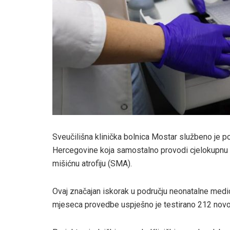
Sveučilišna klinička bolnica Mostar službeno je p
Hercegovine koja samostalno provodi cjelokupnu l
mišićnu atrofiju (SMA).
Ovaj značajan iskorak u području neonatalne medic
mjeseca provedbe uspješno je testirano 212 nov