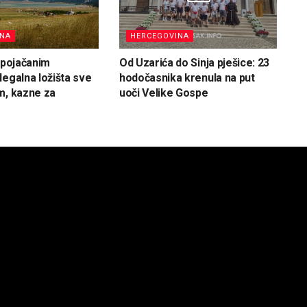
INA
HERCEGOVINA
d pojačanim
Od Uzarića do Sinja pješice: 23
legalna ložišta sve
hodočasnika krenula na put
m, kazne za
uoči Velike Gospe