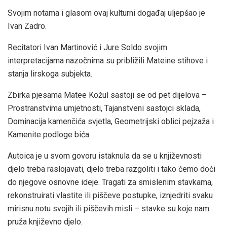
Svojim notama i glasom ovaj kulturni događaj uljepšao je
Ivan Zadro.
Recitatori Ivan Martinović i Jure Soldo svojim
interpretacijama nazočnima su približili Mateine stihove i
stanja lirskoga subjekta.
Zbirka pjesama Matee Kožul sastoji se od pet dijelova –
Prostranstvima umjetnosti, Tajanstveni sastojci sklada,
Dominacija kamenčića svjetla, Geometrijski oblici pejzaža i
Kamenite podloge bića.
Autoica je u svom govoru istaknula da se u književnosti
djelo treba raslojavati, djelo treba razgoliti i tako ćemo doći
do njegove osnovne ideje. Tragati za smislenim stavkama,
rekonstruirati vlastite ili piščeve postupke, iznjedriti svaku
mirisnu notu svojih ili piščevih misli – stavke su koje nam
pruža književno djelo.